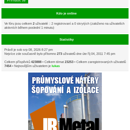
Kdo je online
Ve fóru jsou celkem
2
uživatelé :: 2 registrovaní a 0 skrytých (založeno na uživatelích
aktivních během poslední 1 minutu)
Statistiky
Právě je sob srp 08, 2026 8:27 pm
Nejvíce zde současně bylo přítomno
273
uživatelů dne úte říj 04, 2011 7:45 pm
Celkem příspěvků
423888
• Celkem témat
23253
• Celkem zaregistrovaných uživatelů
7454
• Nejnovějším uživatelem je
lukas