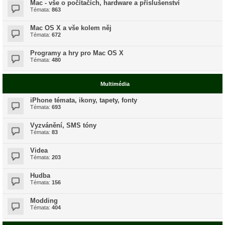
Mac - vše o počítačích, hardware a příslušenství
Témata:
863
Mac OS X a vše kolem něj
Témata:
672
Programy a hry pro Mac OS X
Témata:
480
Multimédia
iPhone témata, ikony, tapety, fonty
Témata:
693
Vyzvánění, SMS tóny
Témata:
83
Videa
Témata:
203
Hudba
Témata:
156
Modding
Témata:
404