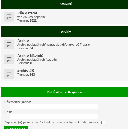
Ostatní
Vše ostatní
vše co vás napadne
Témata:
2521
Archiv
Archiv
Archiv neaktuálních/nepravdivých/starých/OT zpráv
Témata:
34
Archiv Návodů
Archiv neaktuálních Návodů
Témata:
40
archiv JB
Témata:
363
Přihlásit se
•
Registrovat
Uživatelské jméno:
Heslo:
Zapomněl(a) jsem heslo
Přihlásit mě automaticky při každé návštěvě