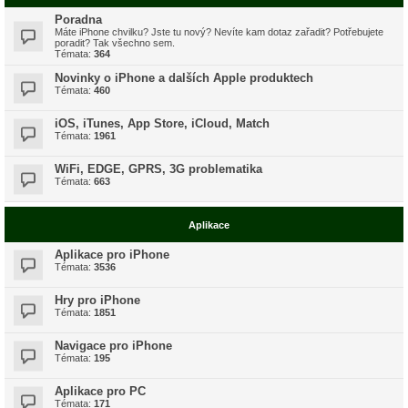
Poradna
Máte iPhone chvilku? Jste tu nový? Nevíte kam dotaz zařadit? Potřebujete
poradit? Tak všechno sem.
Témata:
364
Novinky o iPhone a dalších Apple produktech
Témata:
460
iOS, iTunes, App Store, iCloud, Match
Témata:
1961
WiFi, EDGE, GPRS, 3G problematika
Témata:
663
Aplikace
Aplikace pro iPhone
Témata:
3536
Hry pro iPhone
Témata:
1851
Navigace pro iPhone
Témata:
195
Aplikace pro PC
Témata:
171