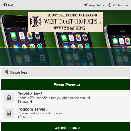
FAQ
Registrovat
Přihlásit se
Obsah fóra
Fórum iPhone.cz
Pravidla fóra!
Začněte číst zde vše o tom jak přispívat do diskuzí.
Témata:
4
Podpora serveru
Prosím, podpořte chod serveru..
Témata:
1
Obecná diskuze