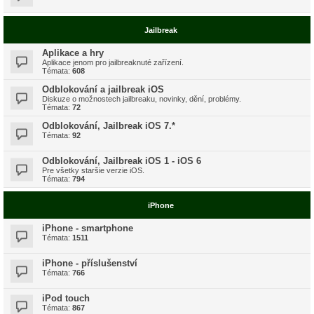
Jailbreak
Aplikace a hry
Aplikace jenom pro jailbreaknuté zařízení.
Témata:
608
Odblokování a jailbreak iOS
Diskuze o možnostech jailbreaku, novinky, dění, problémy.
Témata:
72
Odblokování, Jailbreak iOS 7.*
Témata:
92
Odblokování, Jailbreak iOS 1 - iOS 6
Pre všetky staršie verzie iOS.
Témata:
794
iPhone
iPhone - smartphone
Témata:
1511
iPhone - příslušenství
Témata:
766
iPod touch
Témata:
867