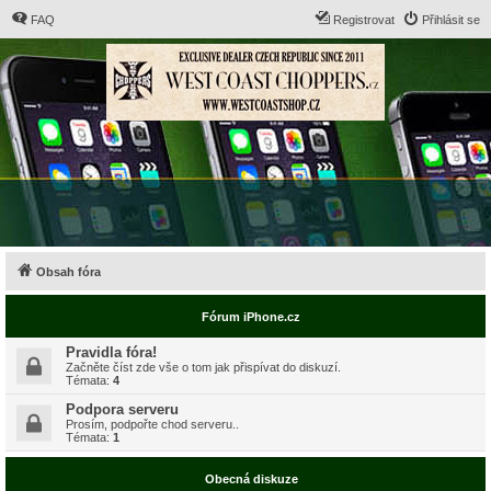
FAQ
Registrovat
Přihlásit se
Obsah fóra
Fórum iPhone.cz
Pravidla fóra!
Začněte číst zde vše o tom jak přispívat do diskuzí.
Témata:
4
Podpora serveru
Prosím, podpořte chod serveru..
Témata:
1
Obecná diskuze