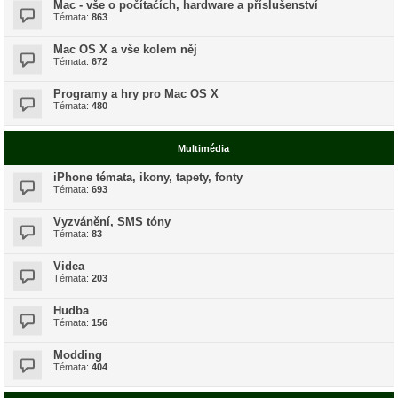
Mac - vše o počítačích, hardware a příslušenství
Témata:
863
Mac OS X a vše kolem něj
Témata:
672
Programy a hry pro Mac OS X
Témata:
480
Multimédia
iPhone témata, ikony, tapety, fonty
Témata:
693
Vyzvánění, SMS tóny
Témata:
83
Videa
Témata:
203
Hudba
Témata:
156
Modding
Témata:
404