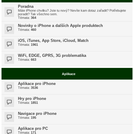
Poradna
Máte iPhone chvilku? Jste tu nový? Nevíte kam dotaz zařadit? Potřebujete
poradit? Tak všechno sem.
Témata:
364
Novinky o iPhone a dalších Apple produktech
Témata:
460
iOS, iTunes, App Store, iCloud, Match
Témata:
1961
WiFi, EDGE, GPRS, 3G problematika
Témata:
663
Aplikace
Aplikace pro iPhone
Témata:
3536
Hry pro iPhone
Témata:
1851
Navigace pro iPhone
Témata:
195
Aplikace pro PC
Témata:
171