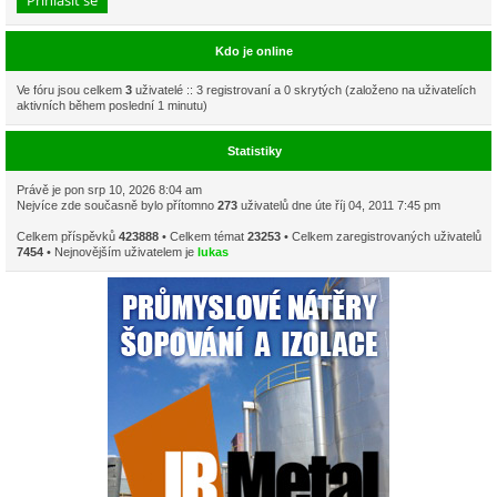
Kdo je online
Ve fóru jsou celkem
3
uživatelé :: 3 registrovaní a 0 skrytých (založeno na uživatelích
aktivních během poslední 1 minutu)
Statistiky
Právě je pon srp 10, 2026 8:04 am
Nejvíce zde současně bylo přítomno
273
uživatelů dne úte říj 04, 2011 7:45 pm
Celkem příspěvků
423888
• Celkem témat
23253
• Celkem zaregistrovaných uživatelů
7454
• Nejnovějším uživatelem je
lukas