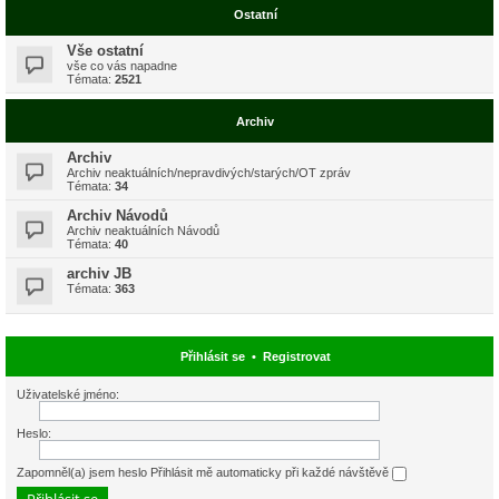
Ostatní
Vše ostatní
vše co vás napadne
Témata:
2521
Archiv
Archiv
Archiv neaktuálních/nepravdivých/starých/OT zpráv
Témata:
34
Archiv Návodů
Archiv neaktuálních Návodů
Témata:
40
archiv JB
Témata:
363
Přihlásit se
•
Registrovat
Uživatelské jméno:
Heslo:
Zapomněl(a) jsem heslo
Přihlásit mě automaticky při každé návštěvě