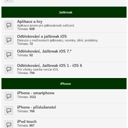
Jailbreak
Aplikace a hry
Aplikace jenom pro jailbreaknuté zařízení.
Témata:
608
Odblokování a jailbreak iOS
Diskuze o možnostech jailbreaku, novinky, dění, problémy.
Témata:
72
Odblokování, Jailbreak iOS 7.*
Témata:
92
Odblokování, Jailbreak iOS 1 - iOS 6
Pre všetky staršie verzie iOS.
Témata:
794
iPhone
iPhone - smartphone
Témata:
1511
iPhone - příslušenství
Témata:
766
iPod touch
Témata:
867