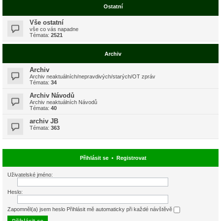
Ostatní
Vše ostatní
vše co vás napadne
Témata:
2521
Archiv
Archiv
Archiv neaktuálních/nepravdivých/starých/OT zpráv
Témata:
34
Archiv Návodů
Archiv neaktuálních Návodů
Témata:
40
archiv JB
Témata:
363
Přihlásit se
•
Registrovat
Uživatelské jméno:
Heslo:
Zapomněl(a) jsem heslo
Přihlásit mě automaticky při každé návštěvě