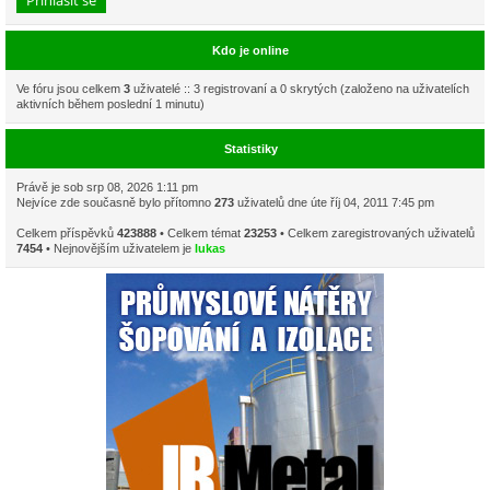
Kdo je online
Ve fóru jsou celkem
3
uživatelé :: 3 registrovaní a 0 skrytých (založeno na uživatelích
aktivních během poslední 1 minutu)
Statistiky
Právě je sob srp 08, 2026 1:11 pm
Nejvíce zde současně bylo přítomno
273
uživatelů dne úte říj 04, 2011 7:45 pm
Celkem příspěvků
423888
• Celkem témat
23253
• Celkem zaregistrovaných uživatelů
7454
• Nejnovějším uživatelem je
lukas