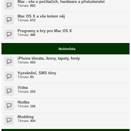
Mac - vše o počítačích, hardware a příslušenství
Témata:
863
Mac OS X a vše kolem něj
Témata:
672
Programy a hry pro Mac OS X
Témata:
480
Multimédia
iPhone témata, ikony, tapety, fonty
Témata:
693
Vyzvánění, SMS tóny
Témata:
83
Videa
Témata:
203
Hudba
Témata:
156
Modding
Témata:
404