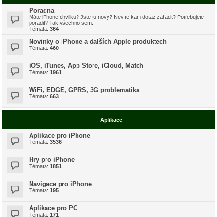
Poradna
Máte iPhone chvilku? Jste tu nový? Nevíte kam dotaz zařadit? Potřebujete
poradit? Tak všechno sem.
Témata:
364
Novinky o iPhone a dalších Apple produktech
Témata:
460
iOS, iTunes, App Store, iCloud, Match
Témata:
1961
WiFi, EDGE, GPRS, 3G problematika
Témata:
663
Aplikace
Aplikace pro iPhone
Témata:
3536
Hry pro iPhone
Témata:
1851
Navigace pro iPhone
Témata:
195
Aplikace pro PC
Témata:
171