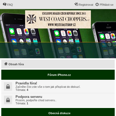
FAQ
Registrovat
Přihlásit se
Obsah fóra
Fórum iPhone.cz
Pravidla fóra!
Začněte číst zde vše o tom jak přispívat do diskuzí.
Témata:
4
Podpora serveru
Prosím, podpořte chod serveru..
Témata:
1
Obecná diskuze