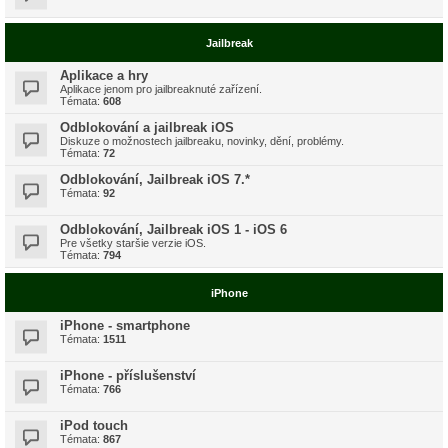
Jailbreak
Aplikace a hry
Aplikace jenom pro jailbreaknuté zařízení.
Témata:
608
Odblokování a jailbreak iOS
Diskuze o možnostech jailbreaku, novinky, dění, problémy.
Témata:
72
Odblokování, Jailbreak iOS 7.*
Témata:
92
Odblokování, Jailbreak iOS 1 - iOS 6
Pre všetky staršie verzie iOS.
Témata:
794
iPhone
iPhone - smartphone
Témata:
1511
iPhone - příslušenství
Témata:
766
iPod touch
Témata:
867