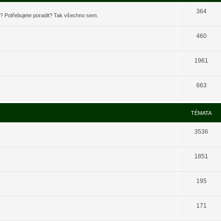
364
t? Potřebujete poradit? Tak všechno sem.
460
1961
663
TÉMATA
3536
1851
195
171