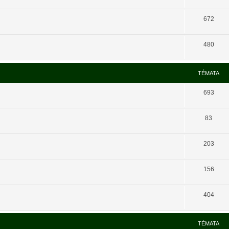
672
480
TÉMATA
693
83
203
156
404
TÉMATA