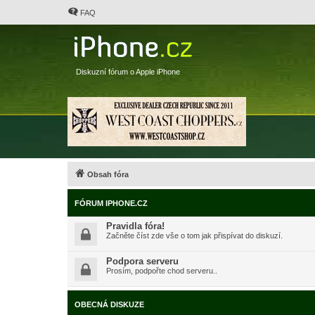
FAQ
Diskuzní fórum o Apple iPhone
Obsah fóra
FÓRUM IPHONE.CZ
Pravidla fóra!
Začněte číst zde vše o tom jak přispívat do diskuzí.
Podpora serveru
Prosím, podpořte chod serveru..
OBECNÁ DISKUZE