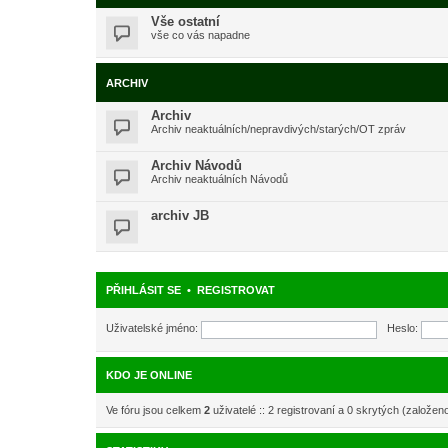
Vše ostatní
vše co vás napadne
ARCHIV
Archiv
Archiv neaktuálních/nepravdivých/starých/OT zpráv
Archiv Návodů
Archiv neaktuálních Návodů
archiv JB
PŘIHLÁSIT SE
•
REGISTROVAT
Uživatelské jméno:
Heslo:
KDO JE ONLINE
Ve fóru jsou celkem
2
uživatelé :: 2 registrovaní a 0 skrytých (založen