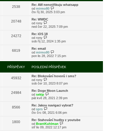
s
i
l
Re: AW nenotifikuju whatsapp
t
2538
e
Z
od
mirmo80
p
d
o
čtv říj 30, 2025 3:03 pm
o
n
b
s
í
r
l
Re: WWDC
20748
p
a
Z
e
od
rony
ř
z
o
d
ned čer 22, 2025 7:09 pm
í
i
b
n
s
t
r
í
Re: iOS 18
24272
p
p
a
p
Z
od
rony
ě
o
z
ř
o
sob říj 12, 2024 1:35 pm
v
s
i
í
b
e
l
t
s
r
Re: email
k
e
6819
p
p
a
Z
od
mirmo80
d
o
ě
z
o
pon lis 28, 2022 7:15 pm
n
s
v
i
b
í
l
e
t
r
p
e
k
p
a
PŘÍSPĚVKY
POSLEDNÍ PŘÍSPĚVEK
ř
d
o
z
í
n
s
i
s
í
l
Re: Blokování hovorů i sms?
t
45932
p
p
e
Z
od
rony
p
ě
ř
d
o
sob čer 10, 2023 8:07 pm
o
v
í
n
b
s
e
s
í
r
l
Re: Doge Moon Launch
k
24984
p
p
a
Z
e
od
sekip
ě
ř
z
o
d
pát kvě 28, 2021 2:39 pm
v
í
i
b
n
e
s
t
r
í
Re: Jakou navigaci vybrat?
k
8566
p
p
a
p
Z
od
sprs
ě
o
z
ř
o
čtv črc 08, 2021 6:06 pm
v
s
i
í
b
e
l
t
s
r
Re: Stahování hudby z youtube
k
e
1800
p
p
a
Z
od
BrantKuhlman
d
o
ě
z
o
stř lis 09, 2022 12:17 pm
n
s
v
i
b