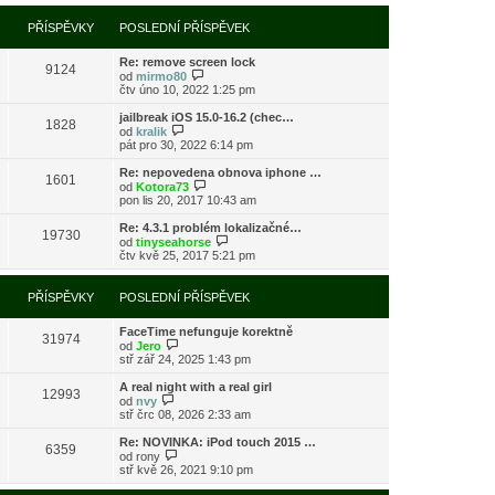
í
l
e
t
r
p
e
k
p
a
PŘÍSPĚVKY
POSLEDNÍ PŘÍSPĚVEK
ř
d
o
z
í
n
s
i
s
í
l
Re: remove screen lock
t
9124
p
p
e
Z
od
mirmo80
p
ě
ř
d
o
čtv úno 10, 2022 1:25 pm
o
v
í
n
b
s
e
s
í
r
l
jailbreak iOS 15.0-16.2 (chec…
k
1828
p
p
a
Z
e
od
kralik
ě
ř
z
o
d
pát pro 30, 2022 6:14 pm
v
í
i
b
n
e
s
t
r
í
Re: nepovedena obnova iphone …
k
1601
p
p
a
p
Z
od
Kotora73
ě
o
z
ř
o
pon lis 20, 2017 10:43 am
v
s
i
í
b
e
l
t
s
r
Re: 4.3.1 problém lokalizačné…
k
e
19730
p
p
a
Z
od
tinyseahorse
d
o
ě
z
o
čtv kvě 25, 2017 5:21 pm
n
s
v
i
b
í
l
e
t
r
p
e
k
p
a
PŘÍSPĚVKY
POSLEDNÍ PŘÍSPĚVEK
ř
d
o
z
í
n
s
i
s
í
l
FaceTime nefunguje korektně
t
31974
p
p
Z
e
od
Jero
p
ě
ř
o
d
stř zář 24, 2025 1:43 pm
o
v
í
b
n
s
e
s
r
í
l
A real night with a real girl
k
12993
p
a
p
Z
e
od
nvy
ě
z
ř
o
d
stř črc 08, 2026 2:33 am
v
i
í
b
n
e
t
s
r
í
Re: NOVINKA: iPod touch 2015 …
k
6359
p
p
a
p
Z
od
rony
o
ě
z
ř
o
stř kvě 26, 2021 9:10 pm
s
v
i
í
b
l
e
t
s
r