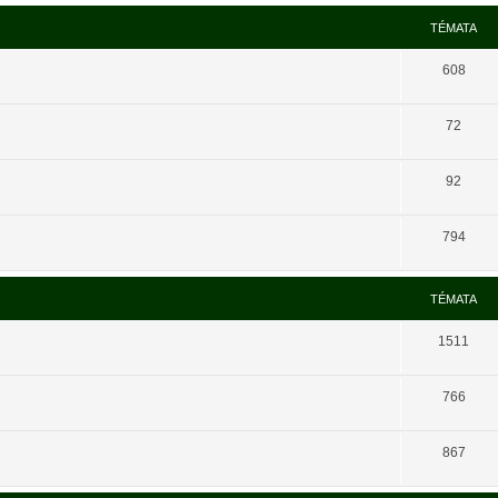
TÉMATA
608
72
92
794
TÉMATA
1511
766
867