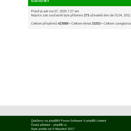
STATISTIKY
Právě je pát srp 07, 2026 7:27 am
Nejvíce zde současně bylo přítomno
273
uživatelů dne úte říj 04, 201
Celkem příspěvků
423888
• Celkem témat
23253
• Celkem zaregistro
Založeno na
phpBB
® Forum Software © phpBB Limited
Český překlad –
phpBB.cz
Style
proflat
od ©
Mazeltof
2017