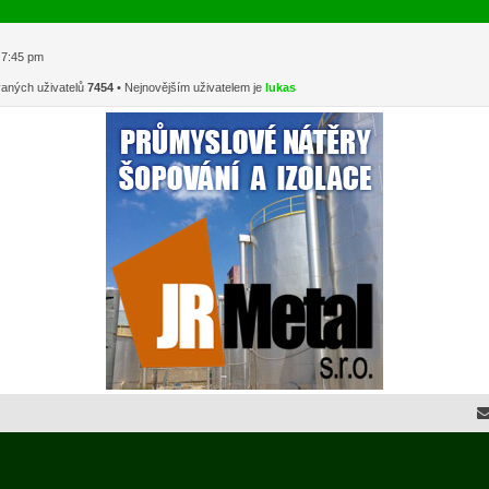
1 7:45 pm
vaných uživatelů
7454
• Nejnovějším uživatelem je
lukas