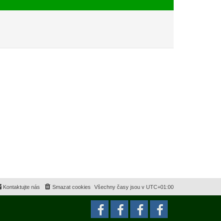
e
s
k
p
ě
v
e
k
Kontaktujte nás
Smazat cookies
Všechny časy jsou v
UTC+01:00