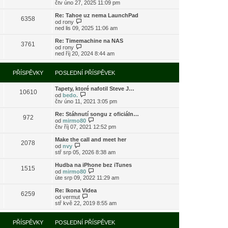
o
čtv úno 27, 2025 11:09 pm
ě
o
ř
b
v
s
í
r
e
l
Re: Tahoe uz nema LaunchPad
s
6358
a
k
e
Z
od
rony
p
z
d
o
ned lis 09, 2025 11:06 am
ě
i
n
b
v
t
í
r
e
Re: Timemachine na NAS
3761
p
p
a
Z
k
od
rony
o
ř
z
o
ned říj 20, 2024 8:44 am
s
í
i
b
l
s
t
r
e
p
p
a
PŘÍSPĚVKY
POSLEDNÍ PŘÍSPĚVEK
d
ě
o
z
n
v
s
i
í
e
l
Tapety, ktoré nafotil Steve J…
t
10610
p
k
e
Z
od
bedo.
p
ř
d
o
čtv úno 11, 2021 3:05 pm
o
í
n
b
s
s
í
r
l
Re: Stáhnutí songu z oficiáln…
972
p
p
a
e
Z
od
mirmo80
ě
ř
z
d
o
čtv říj 07, 2021 12:52 pm
v
í
i
n
b
e
s
t
í
r
Make the call and meet her
k
2078
p
p
p
a
Z
od
nvy
ě
o
ř
z
o
stř srp 05, 2026 8:38 am
v
s
í
i
b
e
l
s
t
r
Hudba na iPhone bez iTunes
k
e
1515
p
p
a
Z
od
mirmo80
d
ě
o
z
o
úte srp 09, 2022 11:29 am
n
v
s
i
b
í
e
l
t
r
Re: Ikona Videa
p
k
e
6259
p
a
Z
od
vermut
ř
d
o
z
o
stř kvě 22, 2019 8:55 am
í
n
s
i
b
s
í
l
t
r
p
p
e
p
a
PŘÍSPĚVKY
POSLEDNÍ PŘÍSPĚVEK
ě
ř
d
o
z