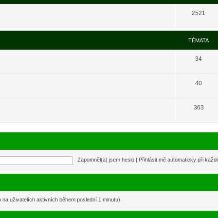
2521
TÉMATA
34
40
363
Zapomněl(a) jsem heslo
|
Přihlásit mě automaticky při kaž
o na uživatelích aktivních během poslední 1 minutu)