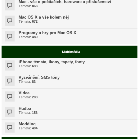
Mac - vše o počítačích, hardware a příslušenství
Témata:
863
Mac OS X a vše kolem něj
Témata:
672
Programy a hry pro Mac OS X
Témata:
480
Multimédia
iPhone témata, ikony, tapety, fonty
Témata:
693
Vyzvánění, SMS tóny
Témata:
83
Videa
Témata:
203
Hudba
Témata:
156
Modding
Témata:
404