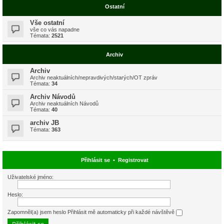
Ostatní
Vše ostatní
vše co vás napadne
Témata:
2521
Archiv
Archiv
Archiv neaktuálních/nepravdivých/starých/OT zpráv
Témata:
34
Archiv Návodů
Archiv neaktuálních Návodů
Témata:
40
archiv JB
Témata:
363
Přihlásit se
•
Registrovat
Uživatelské jméno:
Heslo:
Zapomněl(a) jsem heslo
Přihlásit mě automaticky při každé návštěvě