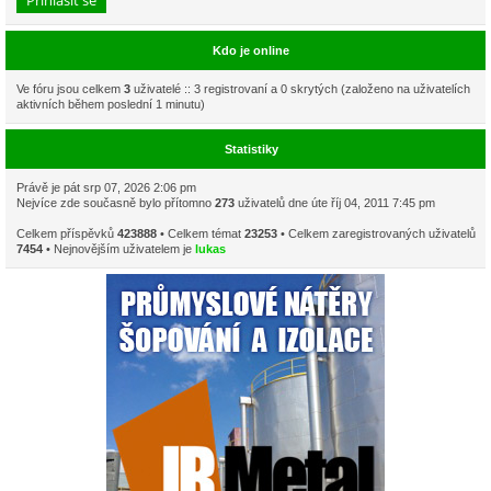
Kdo je online
Ve fóru jsou celkem
3
uživatelé :: 3 registrovaní a 0 skrytých (založeno na uživatelích
aktivních během poslední 1 minutu)
Statistiky
Právě je pát srp 07, 2026 2:06 pm
Nejvíce zde současně bylo přítomno
273
uživatelů dne úte říj 04, 2011 7:45 pm
Celkem příspěvků
423888
• Celkem témat
23253
• Celkem zaregistrovaných uživatelů
7454
• Nejnovějším uživatelem je
lukas