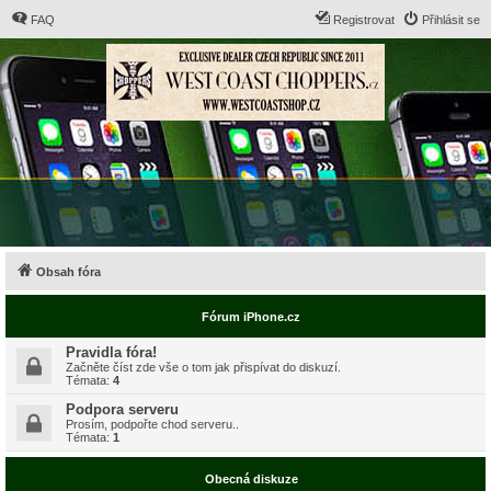
FAQ
Registrovat
Přihlásit se
Obsah fóra
Fórum iPhone.cz
Pravidla fóra!
Začněte číst zde vše o tom jak přispívat do diskuzí.
Témata:
4
Podpora serveru
Prosím, podpořte chod serveru..
Témata:
1
Obecná diskuze