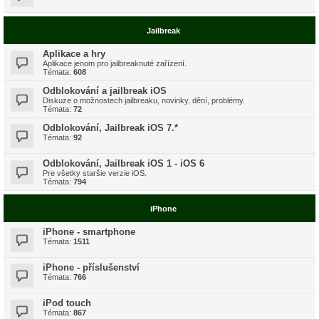
Jailbreak
Aplikace a hry
Aplikace jenom pro jailbreaknuté zařízení.
Témata:
608
Odblokování a jailbreak iOS
Diskuze o možnostech jailbreaku, novinky, dění, problémy.
Témata:
72
Odblokování, Jailbreak iOS 7.*
Témata:
92
Odblokování, Jailbreak iOS 1 - iOS 6
Pre všetky staršie verzie iOS.
Témata:
794
iPhone
iPhone - smartphone
Témata:
1511
iPhone - příslušenství
Témata:
766
iPod touch
Témata:
867