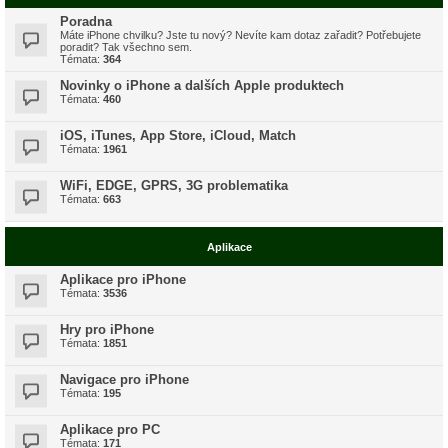
Poradna
Máte iPhone chvilku? Jste tu nový? Nevíte kam dotaz zařadit? Potřebujete
poradit? Tak všechno sem.
Témata:
364
Novinky o iPhone a dalších Apple produktech
Témata:
460
iOS, iTunes, App Store, iCloud, Match
Témata:
1961
WiFi, EDGE, GPRS, 3G problematika
Témata:
663
Aplikace
Aplikace pro iPhone
Témata:
3536
Hry pro iPhone
Témata:
1851
Navigace pro iPhone
Témata:
195
Aplikace pro PC
Témata:
171