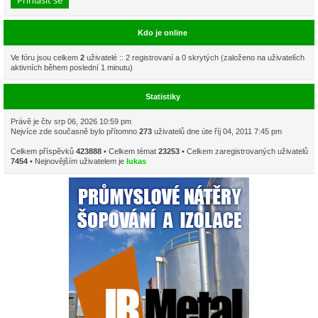
Kdo je online
Ve fóru jsou celkem
2
uživatelé :: 2 registrovaní a 0 skrytých (založeno na uživatelích
aktivních během poslední 1 minutu)
Statistiky
Právě je čtv srp 06, 2026 10:59 pm
Nejvíce zde současně bylo přítomno
273
uživatelů dne úte říj 04, 2011 7:45 pm
Celkem příspěvků
423888
• Celkem témat
23253
• Celkem zaregistrovaných uživatelů
7454
• Nejnovějším uživatelem je
lukas