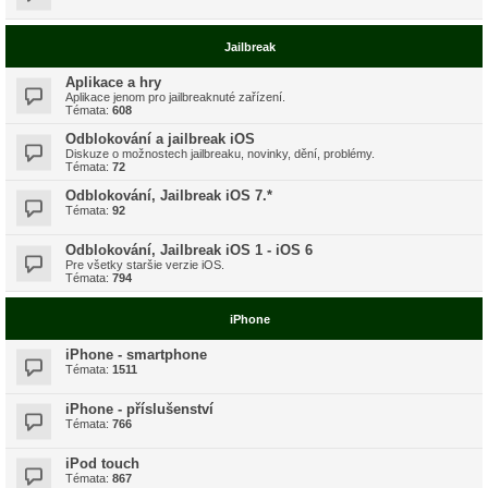
Jailbreak
Aplikace a hry
Aplikace jenom pro jailbreaknuté zařízení.
Témata:
608
Odblokování a jailbreak iOS
Diskuze o možnostech jailbreaku, novinky, dění, problémy.
Témata:
72
Odblokování, Jailbreak iOS 7.*
Témata:
92
Odblokování, Jailbreak iOS 1 - iOS 6
Pre všetky staršie verzie iOS.
Témata:
794
iPhone
iPhone - smartphone
Témata:
1511
iPhone - příslušenství
Témata:
766
iPod touch
Témata:
867