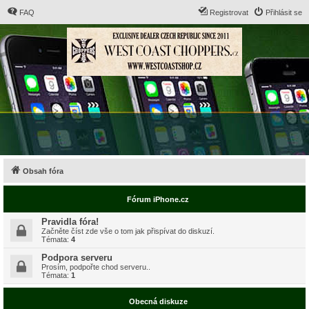
FAQ
Registrovat
Přihlásit se
Obsah fóra
Fórum iPhone.cz
Pravidla fóra!
Začněte číst zde vše o tom jak přispívat do diskuzí.
Témata:
4
Podpora serveru
Prosím, podpořte chod serveru..
Témata:
1
Obecná diskuze