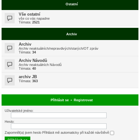
Ostatní
Vše ostatní
vše co vás napadne
Témata:
2521
Archiv
Archiv
Archiv neaktuálních/nepravdivých/starých/OT zpráv
Témata:
34
Archiv Návodů
Archiv neaktuálních Návodů
Témata:
40
archiv JB
Témata:
363
Přihlásit se
•
Registrovat
Uživatelské jméno:
Heslo:
Zapomněl(a) jsem heslo
Přihlásit mě automaticky při každé návštěvě