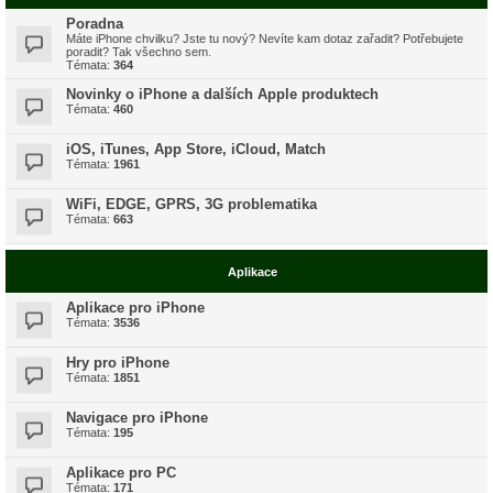
Poradna
Máte iPhone chvilku? Jste tu nový? Nevíte kam dotaz zařadit? Potřebujete
poradit? Tak všechno sem.
Témata:
364
Novinky o iPhone a dalších Apple produktech
Témata:
460
iOS, iTunes, App Store, iCloud, Match
Témata:
1961
WiFi, EDGE, GPRS, 3G problematika
Témata:
663
Aplikace
Aplikace pro iPhone
Témata:
3536
Hry pro iPhone
Témata:
1851
Navigace pro iPhone
Témata:
195
Aplikace pro PC
Témata:
171