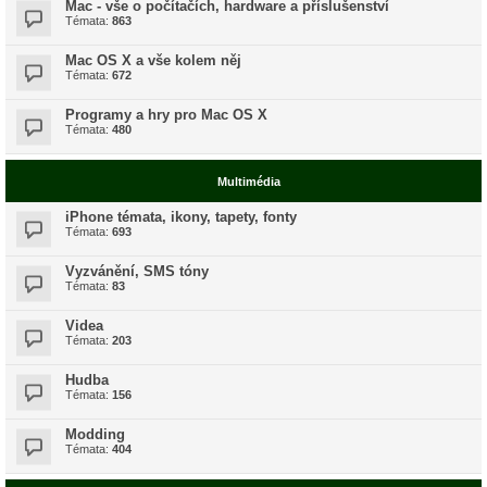
Mac - vše o počítačích, hardware a příslušenství
Témata:
863
Mac OS X a vše kolem něj
Témata:
672
Programy a hry pro Mac OS X
Témata:
480
Multimédia
iPhone témata, ikony, tapety, fonty
Témata:
693
Vyzvánění, SMS tóny
Témata:
83
Videa
Témata:
203
Hudba
Témata:
156
Modding
Témata:
404