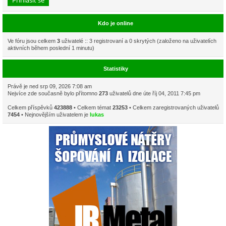
Kdo je online
Ve fóru jsou celkem
3
uživatelé :: 3 registrovaní a 0 skrytých (založeno na uživatelích
aktivních během poslední 1 minutu)
Statistiky
Právě je ned srp 09, 2026 7:08 am
Nejvíce zde současně bylo přítomno
273
uživatelů dne úte říj 04, 2011 7:45 pm
Celkem příspěvků
423888
• Celkem témat
23253
• Celkem zaregistrovaných uživatelů
7454
• Nejnovějším uživatelem je
lukas