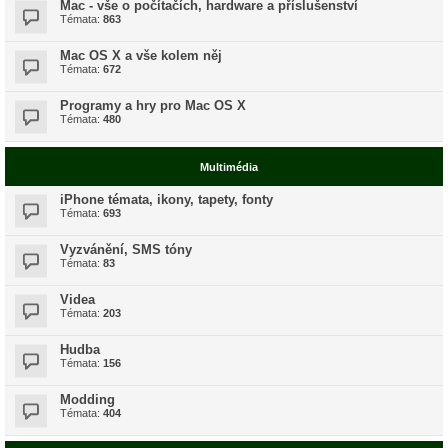
Mac - vše o počítačích, hardware a příslušenství
Témata:
863
Mac OS X a vše kolem něj
Témata:
672
Programy a hry pro Mac OS X
Témata:
480
Multimédia
iPhone témata, ikony, tapety, fonty
Témata:
693
Vyzvánění, SMS tóny
Témata:
83
Videa
Témata:
203
Hudba
Témata:
156
Modding
Témata:
404