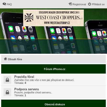
FAQ
Registrovat
Přihlásit se
Obsah fóra
Fórum iPhone.cz
Pravidla fóra!
Začněte číst zde vše o tom jak přispívat do diskuzí.
Témata:
4
Podpora serveru
Prosím, podpořte chod serveru..
Témata:
1
Obecná diskuze