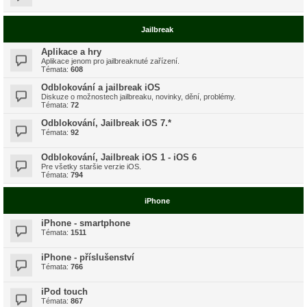
Jailbreak
Aplikace a hry
Aplikace jenom pro jailbreaknuté zařízení.
Témata:
608
Odblokování a jailbreak iOS
Diskuze o možnostech jailbreaku, novinky, dění, problémy.
Témata:
72
Odblokování, Jailbreak iOS 7.*
Témata:
92
Odblokování, Jailbreak iOS 1 - iOS 6
Pre všetky staršie verzie iOS.
Témata:
794
iPhone
iPhone - smartphone
Témata:
1511
iPhone - příslušenství
Témata:
766
iPod touch
Témata:
867