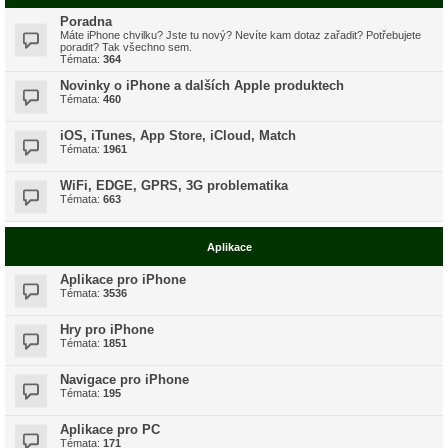
Poradna
Máte iPhone chvilku? Jste tu nový? Nevíte kam dotaz zařadit? Potřebujete
poradit? Tak všechno sem.
Témata:
364
Novinky o iPhone a dalších Apple produktech
Témata:
460
iOS, iTunes, App Store, iCloud, Match
Témata:
1961
WiFi, EDGE, GPRS, 3G problematika
Témata:
663
Aplikace
Aplikace pro iPhone
Témata:
3536
Hry pro iPhone
Témata:
1851
Navigace pro iPhone
Témata:
195
Aplikace pro PC
Témata:
171