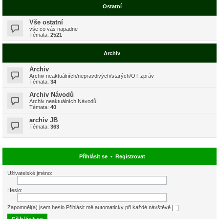
Ostatní
Vše ostatní
vše co vás napadne
Témata:
2521
Archiv
Archiv
Archiv neaktuálních/nepravdivých/starých/OT zpráv
Témata:
34
Archiv Návodů
Archiv neaktuálních Návodů
Témata:
40
archiv JB
Témata:
363
Přihlásit se
•
Registrovat
Uživatelské jméno:
Heslo:
Zapomněl(a) jsem heslo
Přihlásit mě automaticky při každé návštěvě