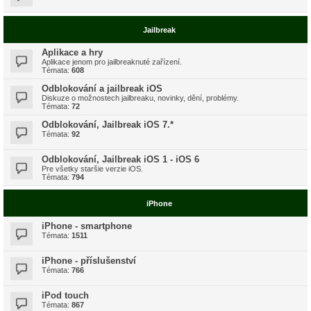
Jailbreak
Aplikace a hry
Aplikace jenom pro jailbreaknuté zařízení.
Témata:
608
Odblokování a jailbreak iOS
Diskuze o možnostech jailbreaku, novinky, dění, problémy.
Témata:
72
Odblokování, Jailbreak iOS 7.*
Témata:
92
Odblokování, Jailbreak iOS 1 - iOS 6
Pre všetky staršie verzie iOS.
Témata:
794
iPhone
iPhone - smartphone
Témata:
1511
iPhone - příslušenství
Témata:
766
iPod touch
Témata:
867