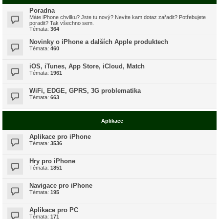
Poradna
Máte iPhone chvilku? Jste tu nový? Nevíte kam dotaz zařadit? Potřebujete
poradit? Tak všechno sem.
Témata:
364
Novinky o iPhone a dalších Apple produktech
Témata:
460
iOS, iTunes, App Store, iCloud, Match
Témata:
1961
WiFi, EDGE, GPRS, 3G problematika
Témata:
663
Aplikace
Aplikace pro iPhone
Témata:
3536
Hry pro iPhone
Témata:
1851
Navigace pro iPhone
Témata:
195
Aplikace pro PC
Témata:
171