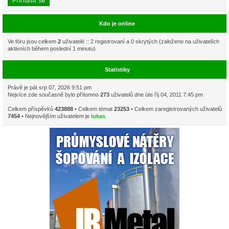
Kdo je online
Ve fóru jsou celkem
2
uživatelé :: 2 registrovaní a 0 skrytých (založeno na uživatelích
aktivních během poslední 1 minutu)
Statistiky
Právě je pát srp 07, 2026 9:51 pm
Nejvíce zde současně bylo přítomno
273
uživatelů dne úte říj 04, 2011 7:45 pm
Celkem příspěvků
423888
• Celkem témat
23253
• Celkem zaregistrovaných uživatelů
7454
• Nejnovějším uživatelem je
lukas