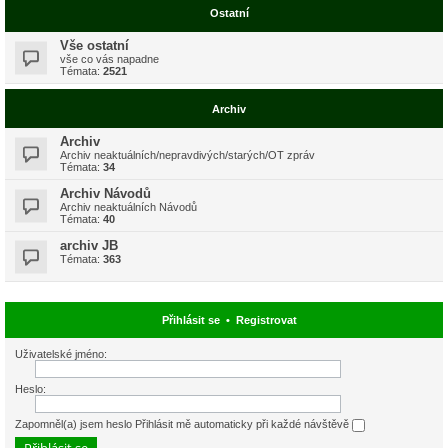
Ostatní
Vše ostatní
vše co vás napadne
Témata:
2521
Archiv
Archiv
Archiv neaktuálních/nepravdivých/starých/OT zpráv
Témata:
34
Archiv Návodů
Archiv neaktuálních Návodů
Témata:
40
archiv JB
Témata:
363
Přihlásit se
•
Registrovat
Uživatelské jméno:
Heslo:
Zapomněl(a) jsem heslo
Přihlásit mě automaticky při každé návštěvě