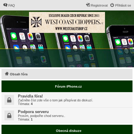
FAQ
Registrovat
Přihlásit se
Obsah fóra
Fórum iPhone.cz
Pravidla fóra!
Začněte číst zde vše o tom jak přispívat do diskuzí.
Témata:
4
Podpora serveru
Prosím, podpořte chod serveru..
Témata:
1
Obecná diskuze