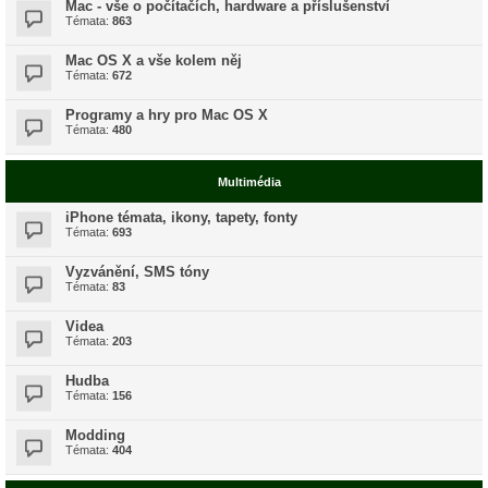
Mac - vše o počítačích, hardware a příslušenství
Témata:
863
Mac OS X a vše kolem něj
Témata:
672
Programy a hry pro Mac OS X
Témata:
480
Multimédia
iPhone témata, ikony, tapety, fonty
Témata:
693
Vyzvánění, SMS tóny
Témata:
83
Videa
Témata:
203
Hudba
Témata:
156
Modding
Témata:
404