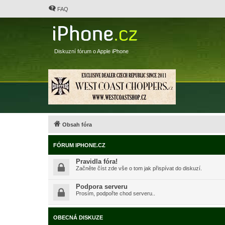
FAQ
Diskuzní fórum o Apple iPhone
Obsah fóra
FÓRUM IPHONE.CZ
Pravidla fóra!
Začněte číst zde vše o tom jak přispívat do diskuzí.
Podpora serveru
Prosím, podpořte chod serveru..
OBECNÁ DISKUZE