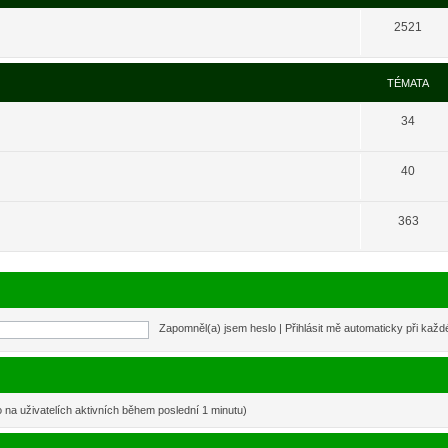
2521
TÉMATA
34
40
363
Zapomněl(a) jsem heslo
|
Přihlásit mě automaticky při kaž
o na uživatelích aktivních během poslední 1 minutu)