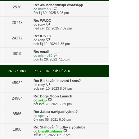
s
i
l
Re: AW nenotifikuju whatsapp
t
2538
e
Z
od
mirmo80
p
d
o
čtv říj 30, 2025 3:03 pm
o
n
b
s
í
r
l
Re: WWDC
20748
p
a
Z
e
od
rony
ř
z
o
d
ned čer 22, 2025 7:09 pm
í
i
b
n
s
t
r
í
Re: iOS 18
24272
p
p
a
p
Z
od
rony
ě
o
z
ř
o
sob říj 12, 2024 1:35 pm
v
s
i
í
b
e
l
t
s
r
Re: email
k
e
6819
p
p
a
Z
od
mirmo80
d
o
ě
z
o
pon lis 28, 2022 7:15 pm
n
s
v
i
b
í
l
e
t
r
p
e
k
p
a
PŘÍSPĚVKY
POSLEDNÍ PŘÍSPĚVEK
ř
d
o
z
í
n
s
i
s
í
l
Re: Blokování hovorů i sms?
t
45932
p
p
e
Z
od
rony
p
ě
ř
d
o
sob čer 10, 2023 8:07 pm
o
v
í
n
b
s
e
s
í
r
l
Re: Doge Moon Launch
k
24984
p
p
a
Z
e
od
sekip
ě
ř
z
o
d
pát kvě 28, 2021 2:39 pm
v
í
i
b
n
e
s
t
r
í
Re: Jakou navigaci vybrat?
k
8566
p
p
a
p
Z
od
sprs
ě
o
z
ř
o
čtv črc 08, 2021 6:06 pm
v
s
i
í
b
e
l
t
s
r
Re: Stahování hudby z youtube
k
e
1800
p
p
a
Z
od
BrantKuhlman
d
o
ě
z
o
stř lis 09, 2022 12:17 pm
n
s
v
i
b