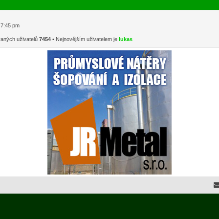
1 7:45 pm
vaných uživatelů
7454
• Nejnovějším uživatelem je
lukas