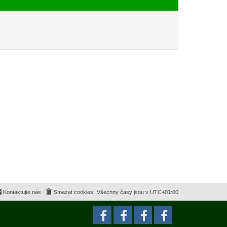
e
s
k
p
ě
v
e
k
Kontaktujte nás
Smazat cookies
Všechny časy jsou v
UTC+01:00