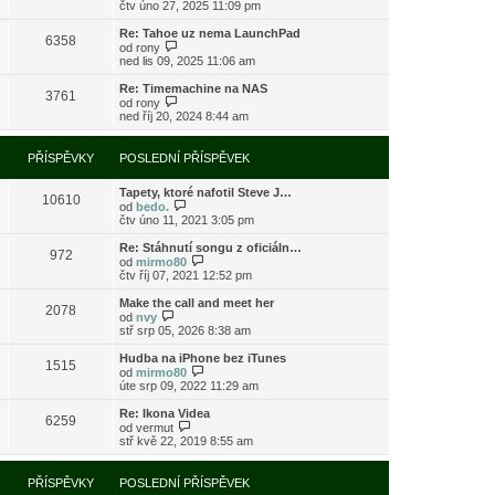
o
čtv úno 27, 2025 11:09 pm
ě
o
ř
b
v
s
í
r
e
l
Re: Tahoe uz nema LaunchPad
s
6358
a
k
e
Z
od
rony
p
z
d
o
ned lis 09, 2025 11:06 am
ě
i
n
b
v
t
í
r
e
Re: Timemachine na NAS
3761
p
p
a
Z
k
od
rony
o
ř
z
o
ned říj 20, 2024 8:44 am
s
í
i
b
l
s
t
r
e
p
p
a
PŘÍSPĚVKY
POSLEDNÍ PŘÍSPĚVEK
d
ě
o
z
n
v
s
i
í
e
l
Tapety, ktoré nafotil Steve J…
t
10610
p
k
e
Z
od
bedo.
p
ř
d
o
čtv úno 11, 2021 3:05 pm
o
í
n
b
s
s
í
r
l
Re: Stáhnutí songu z oficiáln…
972
p
p
a
e
Z
od
mirmo80
ě
ř
z
d
o
čtv říj 07, 2021 12:52 pm
v
í
i
n
b
e
s
t
í
r
Make the call and meet her
k
2078
p
p
p
a
Z
od
nvy
ě
o
ř
z
o
stř srp 05, 2026 8:38 am
v
s
í
i
b
e
l
s
t
r
Hudba na iPhone bez iTunes
k
e
1515
p
p
a
Z
od
mirmo80
d
ě
o
z
o
úte srp 09, 2022 11:29 am
n
v
s
i
b
í
e
l
t
r
Re: Ikona Videa
p
k
e
6259
p
a
Z
od
vermut
ř
d
o
z
o
stř kvě 22, 2019 8:55 am
í
n
s
i
b
s
í
l
t
r
p
p
e
p
a
PŘÍSPĚVKY
POSLEDNÍ PŘÍSPĚVEK
ě
ř
d
o
z