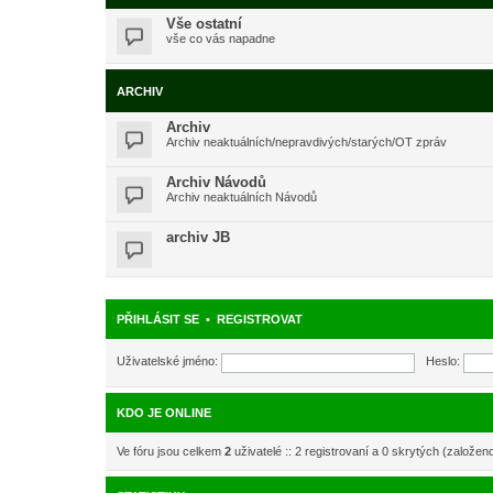
Vše ostatní
vše co vás napadne
ARCHIV
Archiv
Archiv neaktuálních/nepravdivých/starých/OT zpráv
Archiv Návodů
Archiv neaktuálních Návodů
archiv JB
PŘIHLÁSIT SE
•
REGISTROVAT
Uživatelské jméno:
Heslo:
KDO JE ONLINE
Ve fóru jsou celkem
2
uživatelé :: 2 registrovaní a 0 skrytých (založen