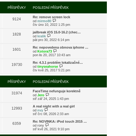
í
l
e
t
r
p
e
k
p
a
PŘÍSPĚVKY
POSLEDNÍ PŘÍSPĚVEK
ř
d
o
z
í
n
s
i
s
í
l
Re: remove screen lock
t
9124
p
p
e
Z
od
mirmo80
p
ě
ř
d
o
čtv úno 10, 2022 1:25 pm
o
v
í
n
b
s
e
s
í
r
l
jailbreak iOS 15.0-16.2 (chec…
k
1828
p
p
a
Z
e
od
kralik
ě
ř
z
o
d
pát pro 30, 2022 6:14 pm
v
í
i
b
n
e
s
t
r
í
Re: nepovedena obnova iphone …
k
1601
p
p
a
p
Z
od
Kotora73
ě
o
z
ř
o
pon lis 20, 2017 10:43 am
v
s
i
í
b
e
l
t
s
r
Re: 4.3.1 problém lokalizačné…
k
e
19730
p
p
a
Z
od
tinyseahorse
d
o
ě
z
o
čtv kvě 25, 2017 5:21 pm
n
s
v
i
b
í
l
e
t
r
p
e
k
p
a
PŘÍSPĚVKY
POSLEDNÍ PŘÍSPĚVEK
ř
d
o
z
í
n
s
i
s
í
l
FaceTime nefunguje korektně
t
31974
p
p
Z
e
od
Jero
p
ě
ř
o
d
stř zář 24, 2025 1:43 pm
o
v
í
b
n
s
e
s
r
í
l
A real night with a real girl
k
12993
p
a
p
Z
e
od
nvy
ě
z
ř
o
d
stř črc 08, 2026 2:33 am
v
i
í
b
n
e
t
s
r
í
Re: NOVINKA: iPod touch 2015 …
k
6359
p
p
a
p
Z
od
rony
o
ě
z
ř
o
stř kvě 26, 2021 9:10 pm
s
v
i
í
b
l
e
t
s
r