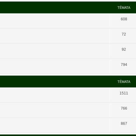
TÉMATA
608
72
92
794
TÉMATA
1511
766
867