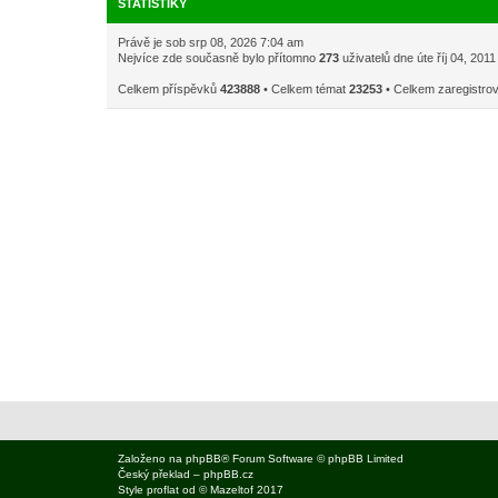
STATISTIKY
Právě je sob srp 08, 2026 7:04 am
Nejvíce zde současně bylo přítomno
273
uživatelů dne úte říj 04, 201
Celkem příspěvků
423888
• Celkem témat
23253
• Celkem zaregistro
Založeno na
phpBB
® Forum Software © phpBB Limited
Český překlad –
phpBB.cz
Style
proflat
od ©
Mazeltof
2017