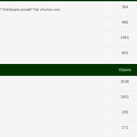
364
t? Potřebujete poradit? Tak všechno sem.
460
1961
663
TÉMATA
3536
1851
195
171