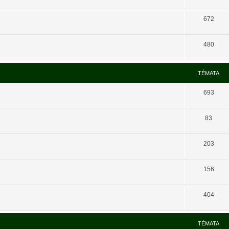
672
480
TÉMATA
693
83
203
156
404
TÉMATA