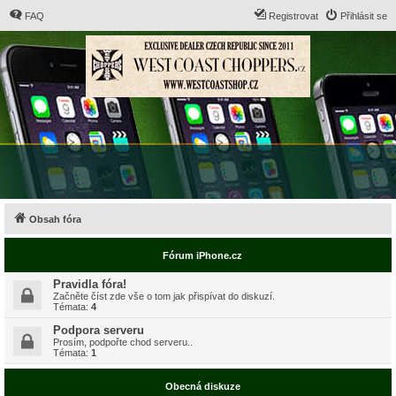
FAQ
Registrovat
Přihlásit se
Obsah fóra
Fórum iPhone.cz
Pravidla fóra!
Začněte číst zde vše o tom jak přispívat do diskuzí.
Témata:
4
Podpora serveru
Prosím, podpořte chod serveru..
Témata:
1
Obecná diskuze