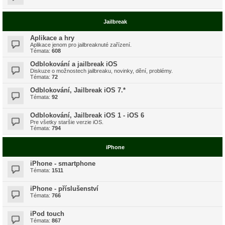
Jailbreak
Aplikace a hry
Aplikace jenom pro jailbreaknuté zařízení.
Témata:
608
Odblokování a jailbreak iOS
Diskuze o možnostech jailbreaku, novinky, dění, problémy.
Témata:
72
Odblokování, Jailbreak iOS 7.*
Témata:
92
Odblokování, Jailbreak iOS 1 - iOS 6
Pre všetky staršie verzie iOS.
Témata:
794
iPhone
iPhone - smartphone
Témata:
1511
iPhone - příslušenství
Témata:
766
iPod touch
Témata:
867