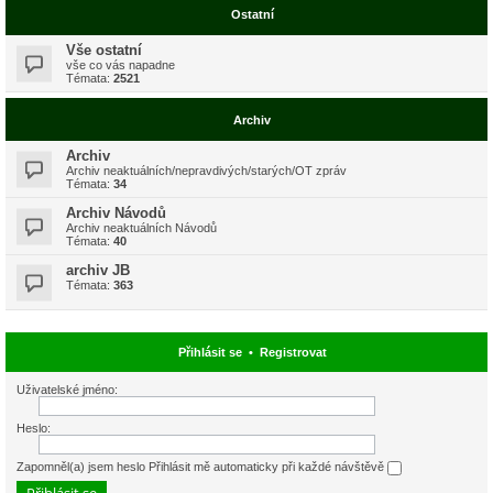
Ostatní
Vše ostatní
vše co vás napadne
Témata:
2521
Archiv
Archiv
Archiv neaktuálních/nepravdivých/starých/OT zpráv
Témata:
34
Archiv Návodů
Archiv neaktuálních Návodů
Témata:
40
archiv JB
Témata:
363
Přihlásit se
•
Registrovat
Uživatelské jméno:
Heslo:
Zapomněl(a) jsem heslo
Přihlásit mě automaticky při každé návštěvě