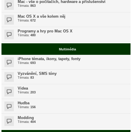
Mac - vše o počítačích, hardware a příslušenství
Témata:
863
Mac OS X a vše kolem něj
Témata:
672
Programy a hry pro Mac OS X
Témata:
480
Multimédia
iPhone témata, ikony, tapety, fonty
Témata:
693
Vyzvánění, SMS tóny
Témata:
83
Videa
Témata:
203
Hudba
Témata:
156
Modding
Témata:
404