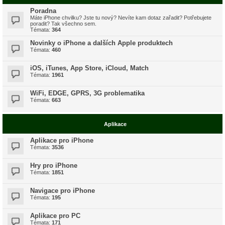
Poradna
Máte iPhone chvilku? Jste tu nový? Nevíte kam dotaz zařadit? Potřebujete
poradit? Tak všechno sem.
Témata:
364
Novinky o iPhone a dalších Apple produktech
Témata:
460
iOS, iTunes, App Store, iCloud, Match
Témata:
1961
WiFi, EDGE, GPRS, 3G problematika
Témata:
663
Aplikace
Aplikace pro iPhone
Témata:
3536
Hry pro iPhone
Témata:
1851
Navigace pro iPhone
Témata:
195
Aplikace pro PC
Témata:
171