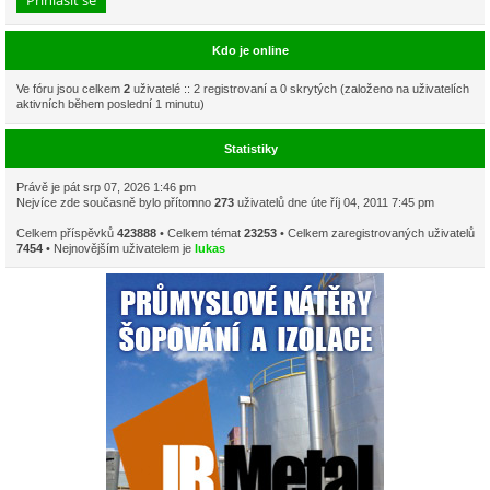
Kdo je online
Ve fóru jsou celkem
2
uživatelé :: 2 registrovaní a 0 skrytých (založeno na uživatelích
aktivních během poslední 1 minutu)
Statistiky
Právě je pát srp 07, 2026 1:46 pm
Nejvíce zde současně bylo přítomno
273
uživatelů dne úte říj 04, 2011 7:45 pm
Celkem příspěvků
423888
• Celkem témat
23253
• Celkem zaregistrovaných uživatelů
7454
• Nejnovějším uživatelem je
lukas