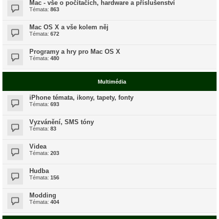
Mac - vše o počítačích, hardware a příslušenství
Témata:
863
Mac OS X a vše kolem něj
Témata:
672
Programy a hry pro Mac OS X
Témata:
480
Multimédia
iPhone témata, ikony, tapety, fonty
Témata:
693
Vyzvánění, SMS tóny
Témata:
83
Videa
Témata:
203
Hudba
Témata:
156
Modding
Témata:
404