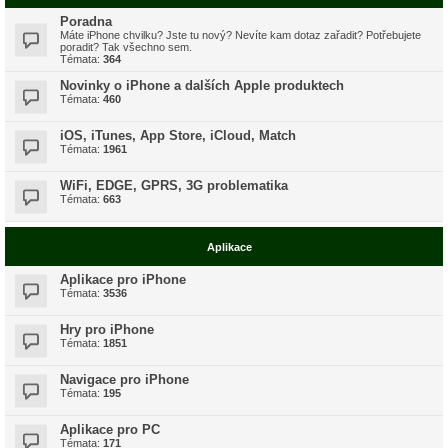
Poradna
Máte iPhone chvilku? Jste tu nový? Nevíte kam dotaz zařadit? Potřebujete
poradit? Tak všechno sem.
Témata:
364
Novinky o iPhone a dalších Apple produktech
Témata:
460
iOS, iTunes, App Store, iCloud, Match
Témata:
1961
WiFi, EDGE, GPRS, 3G problematika
Témata:
663
Aplikace
Aplikace pro iPhone
Témata:
3536
Hry pro iPhone
Témata:
1851
Navigace pro iPhone
Témata:
195
Aplikace pro PC
Témata:
171