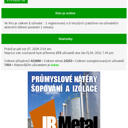
Kdo je online
Ve fóru je celkem
1
uživatel :: 1 registrovaný a 0 skrytých (založeno na uživatelích
aktivních během poslední 1 minutu)
Statistiky
Právě je pát srp 07, 2026 2:54 am
Nejvíce zde současně bylo přítomno
273
uživatelů dne úte říj 04, 2011 7:45 pm
Celkem příspěvků
423888
• Celkem témat
23253
• Celkem zaregistrovaných uživatelů
7454
• Nejnovějším uživatelem je
lukas