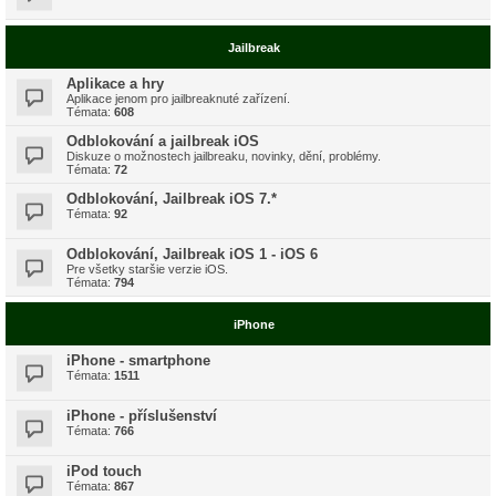
Jailbreak
Aplikace a hry
Aplikace jenom pro jailbreaknuté zařízení.
Témata:
608
Odblokování a jailbreak iOS
Diskuze o možnostech jailbreaku, novinky, dění, problémy.
Témata:
72
Odblokování, Jailbreak iOS 7.*
Témata:
92
Odblokování, Jailbreak iOS 1 - iOS 6
Pre všetky staršie verzie iOS.
Témata:
794
iPhone
iPhone - smartphone
Témata:
1511
iPhone - příslušenství
Témata:
766
iPod touch
Témata:
867