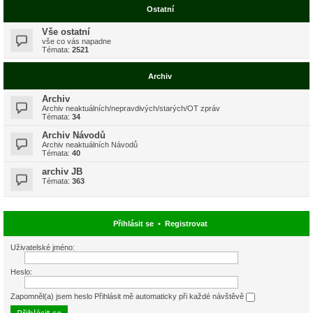
Ostatní
Vše ostatní
vše co vás napadne
Témata:
2521
Archiv
Archiv
Archiv neaktuálních/nepravdivých/starých/OT zpráv
Témata:
34
Archiv Návodů
Archiv neaktuálních Návodů
Témata:
40
archiv JB
Témata:
363
Přihlásit se
•
Registrovat
Uživatelské jméno:
Heslo:
Zapomněl(a) jsem heslo
Přihlásit mě automaticky při každé návštěvě