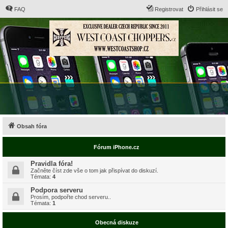
FAQ
Registrovat
Přihlásit se
Obsah fóra
Fórum iPhone.cz
Pravidla fóra!
Začněte číst zde vše o tom jak přispívat do diskuzí.
Témata:
4
Podpora serveru
Prosím, podpořte chod serveru..
Témata:
1
Obecná diskuze