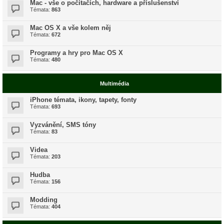
Mac - vše o počítačích, hardware a příslušenství
Témata:
863
Mac OS X a vše kolem něj
Témata:
672
Programy a hry pro Mac OS X
Témata:
480
Multimédia
iPhone témata, ikony, tapety, fonty
Témata:
693
Vyzvánění, SMS tóny
Témata:
83
Videa
Témata:
203
Hudba
Témata:
156
Modding
Témata:
404