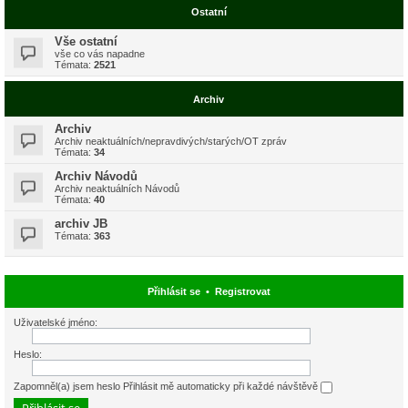
Ostatní
Vše ostatní
vše co vás napadne
Témata:
2521
Archiv
Archiv
Archiv neaktuálních/nepravdivých/starých/OT zpráv
Témata:
34
Archiv Návodů
Archiv neaktuálních Návodů
Témata:
40
archiv JB
Témata:
363
Přihlásit se
•
Registrovat
Uživatelské jméno:
Heslo:
Zapomněl(a) jsem heslo
Přihlásit mě automaticky při každé návštěvě