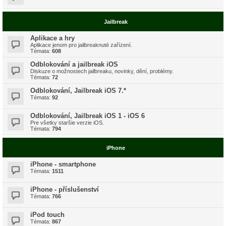
Jailbreak
Aplikace a hry
Aplikace jenom pro jailbreaknuté zařízení.
Témata:
608
Odblokování a jailbreak iOS
Diskuze o možnostech jailbreaku, novinky, dění, problémy.
Témata:
72
Odblokování, Jailbreak iOS 7.*
Témata:
92
Odblokování, Jailbreak iOS 1 - iOS 6
Pre všetky staršie verzie iOS.
Témata:
794
iPhone
iPhone - smartphone
Témata:
1511
iPhone - příslušenství
Témata:
766
iPod touch
Témata:
867