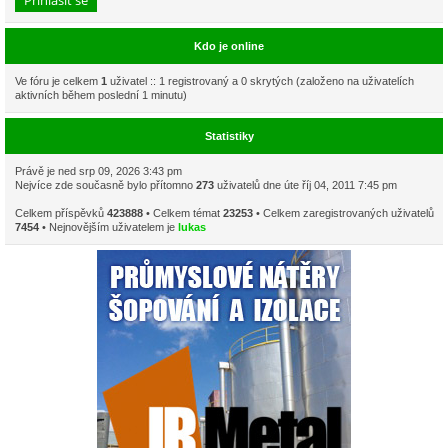
Kdo je online
Ve fóru je celkem
1
uživatel :: 1 registrovaný a 0 skrytých (založeno na uživatelích
aktivních během poslední 1 minutu)
Statistiky
Právě je ned srp 09, 2026 3:43 pm
Nejvíce zde současně bylo přítomno
273
uživatelů dne úte říj 04, 2011 7:45 pm
Celkem příspěvků
423888
• Celkem témat
23253
• Celkem zaregistrovaných uživatelů
7454
• Nejnovějším uživatelem je
lukas