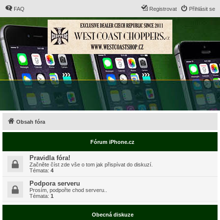
FAQ
Registrovat
Přihlásit se
Obsah fóra
Fórum iPhone.cz
Pravidla fóra!
Začněte číst zde vše o tom jak přispívat do diskuzí.
Témata:
4
Podpora serveru
Prosím, podpořte chod serveru..
Témata:
1
Obecná diskuze