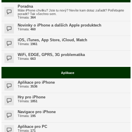
Poradna
Máte iPhone chvilku? Jste tu nový? Nevíte kam dotaz zařadit? Potřebujete
poradit? Tak všechno sem.
Témata:
364
Novinky o iPhone a dalších Apple produktech
Témata:
460
iOS, iTunes, App Store, iCloud, Match
Témata:
1961
WiFi, EDGE, GPRS, 3G problematika
Témata:
663
Aplikace
Aplikace pro iPhone
Témata:
3536
Hry pro iPhone
Témata:
1851
Navigace pro iPhone
Témata:
195
Aplikace pro PC
Témata:
171