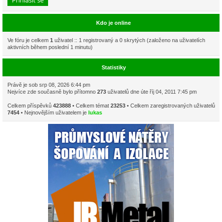
Kdo je online
Ve fóru je celkem
1
uživatel :: 1 registrovaný a 0 skrytých (založeno na uživatelích
aktivních během poslední 1 minutu)
Statistiky
Právě je sob srp 08, 2026 6:44 pm
Nejvíce zde současně bylo přítomno
273
uživatelů dne úte říj 04, 2011 7:45 pm
Celkem příspěvků
423888
• Celkem témat
23253
• Celkem zaregistrovaných uživatelů
7454
• Nejnovějším uživatelem je
lukas