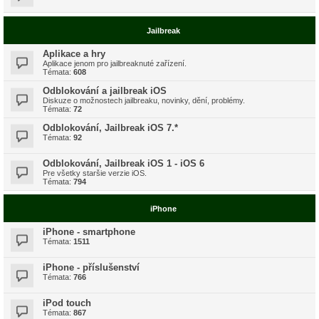
Jailbreak
Aplikace a hry
Aplikace jenom pro jailbreaknuté zařízení.
Témata:
608
Odblokování a jailbreak iOS
Diskuze o možnostech jailbreaku, novinky, dění, problémy.
Témata:
72
Odblokování, Jailbreak iOS 7.*
Témata:
92
Odblokování, Jailbreak iOS 1 - iOS 6
Pre všetky staršie verzie iOS.
Témata:
794
iPhone
iPhone - smartphone
Témata:
1511
iPhone - příslušenství
Témata:
766
iPod touch
Témata:
867