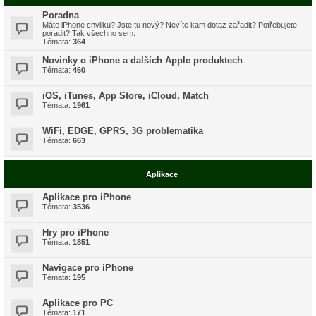
Poradna
Máte iPhone chvilku? Jste tu nový? Nevíte kam dotaz zařadit? Potřebujete
poradit? Tak všechno sem.
Témata:
364
Novinky o iPhone a dalších Apple produktech
Témata:
460
iOS, iTunes, App Store, iCloud, Match
Témata:
1961
WiFi, EDGE, GPRS, 3G problematika
Témata:
663
Aplikace
Aplikace pro iPhone
Témata:
3536
Hry pro iPhone
Témata:
1851
Navigace pro iPhone
Témata:
195
Aplikace pro PC
Témata:
171