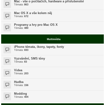
Mac - vše o počítačích, hardware a příslušenství
Témata:
863
Mac OS X a vše kolem něj
Témata:
672
Programy a hry pro Mac OS X
Témata:
480
Multimédia
iPhone témata, ikony, tapety, fonty
Témata:
693
Vyzvánění, SMS tóny
Témata:
83
Videa
Témata:
203
Hudba
Témata:
156
Modding
Témata:
404