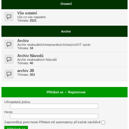
Ostatní
Vše ostatní
vše co vás napadne
Témata:
2521
Archiv
Archiv
Archiv neaktuálních/nepravdivých/starých/OT zpráv
Témata:
34
Archiv Návodů
Archiv neaktuálních Návodů
Témata:
40
archiv JB
Témata:
363
Přihlásit se
•
Registrovat
Uživatelské jméno:
Heslo:
Zapomněl(a) jsem heslo
Přihlásit mě automaticky při každé návštěvě