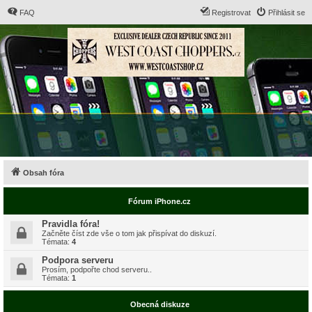
FAQ
Registrovat
Přihlásit se
Obsah fóra
Fórum iPhone.cz
Pravidla fóra!
Začněte číst zde vše o tom jak přispívat do diskuzí.
Témata:
4
Podpora serveru
Prosím, podpořte chod serveru..
Témata:
1
Obecná diskuze