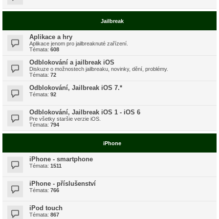
Jailbreak
Aplikace a hry
Aplikace jenom pro jailbreaknuté zařízení.
Témata:
608
Odblokování a jailbreak iOS
Diskuze o možnostech jailbreaku, novinky, dění, problémy.
Témata:
72
Odblokování, Jailbreak iOS 7.*
Témata:
92
Odblokování, Jailbreak iOS 1 - iOS 6
Pre všetky staršie verzie iOS.
Témata:
794
iPhone
iPhone - smartphone
Témata:
1511
iPhone - příslušenství
Témata:
766
iPod touch
Témata:
867