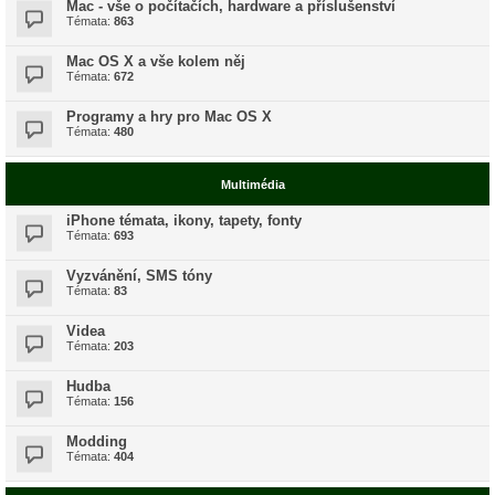
Mac - vše o počítačích, hardware a příslušenství
Témata:
863
Mac OS X a vše kolem něj
Témata:
672
Programy a hry pro Mac OS X
Témata:
480
Multimédia
iPhone témata, ikony, tapety, fonty
Témata:
693
Vyzvánění, SMS tóny
Témata:
83
Videa
Témata:
203
Hudba
Témata:
156
Modding
Témata:
404