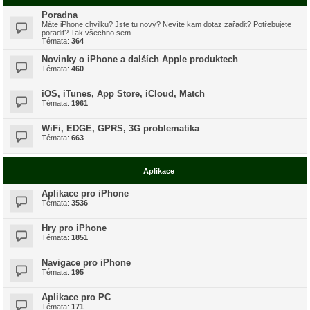
Poradna
Máte iPhone chvilku? Jste tu nový? Nevíte kam dotaz zařadit? Potřebujete
poradit? Tak všechno sem.
Témata:
364
Novinky o iPhone a dalších Apple produktech
Témata:
460
iOS, iTunes, App Store, iCloud, Match
Témata:
1961
WiFi, EDGE, GPRS, 3G problematika
Témata:
663
Aplikace
Aplikace pro iPhone
Témata:
3536
Hry pro iPhone
Témata:
1851
Navigace pro iPhone
Témata:
195
Aplikace pro PC
Témata:
171