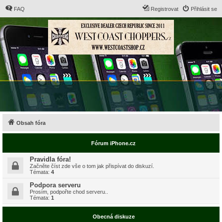
FAQ
Registrovat
Přihlásit se
Obsah fóra
Fórum iPhone.cz
Pravidla fóra!
Začněte číst zde vše o tom jak přispívat do diskuzí.
Témata:
4
Podpora serveru
Prosím, podpořte chod serveru..
Témata:
1
Obecná diskuze