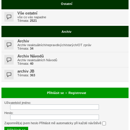
Ostatní
Vše ostatní
vše co vás napadne
Témata:
2521
Archiv
Archiv
Archiv neaktuálních/nepravdivých/starých/OT zpráv
Témata:
34
Archiv Návodů
Archiv neaktuálních Návodů
Témata:
40
archiv JB
Témata:
363
Přihlásit se
•
Registrovat
Uživatelské jméno:
Heslo:
Zapomněl(a) jsem heslo
Přihlásit mě automaticky při každé návštěvě