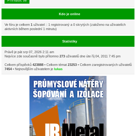
Kdo je online
Ve fóru je celkem
1
uživatel :: 1 registrovaný a 0 skrytých (založeno na uživatelích
aktivních během poslední 1 minutu)
Statistiky
Právě je pát srp 07, 2026 2:11 am
Nejvíce zde současně bylo přítomno
273
uživatelů dne úte říj 04, 2011 7:45 pm
Celkem příspěvků
423888
• Celkem témat
23253
• Celkem zaregistrovaných uživatelů
7454
• Nejnovějším uživatelem je
lukas