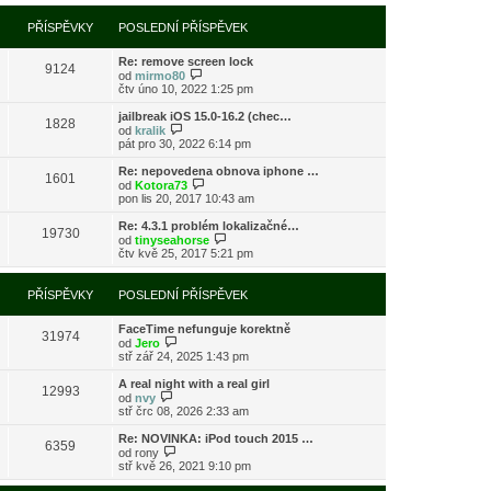
í
l
e
t
r
p
e
k
p
a
PŘÍSPĚVKY
POSLEDNÍ PŘÍSPĚVEK
ř
d
o
z
í
n
s
i
s
í
l
Re: remove screen lock
t
9124
p
p
e
Z
od
mirmo80
p
ě
ř
d
o
čtv úno 10, 2022 1:25 pm
o
v
í
n
b
s
e
s
í
r
l
jailbreak iOS 15.0-16.2 (chec…
k
1828
p
p
a
Z
e
od
kralik
ě
ř
z
o
d
pát pro 30, 2022 6:14 pm
v
í
i
b
n
e
s
t
r
í
Re: nepovedena obnova iphone …
k
1601
p
p
a
p
Z
od
Kotora73
ě
o
z
ř
o
pon lis 20, 2017 10:43 am
v
s
i
í
b
e
l
t
s
r
Re: 4.3.1 problém lokalizačné…
k
e
19730
p
p
a
Z
od
tinyseahorse
d
o
ě
z
o
čtv kvě 25, 2017 5:21 pm
n
s
v
i
b
í
l
e
t
r
p
e
k
p
a
PŘÍSPĚVKY
POSLEDNÍ PŘÍSPĚVEK
ř
d
o
z
í
n
s
i
s
í
l
FaceTime nefunguje korektně
t
31974
p
p
Z
e
od
Jero
p
ě
ř
o
d
stř zář 24, 2025 1:43 pm
o
v
í
b
n
s
e
s
r
í
l
A real night with a real girl
k
12993
p
a
p
Z
e
od
nvy
ě
z
ř
o
d
stř črc 08, 2026 2:33 am
v
i
í
b
n
e
t
s
r
í
Re: NOVINKA: iPod touch 2015 …
k
6359
p
p
a
p
Z
od
rony
o
ě
z
ř
o
stř kvě 26, 2021 9:10 pm
s
v
i
í
b
l
e
t
s
r