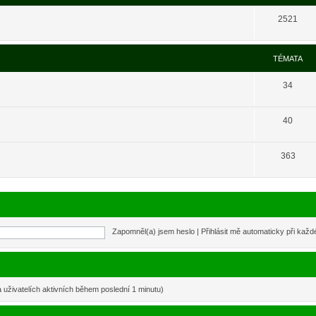
2521
TÉMATA
34
40
363
Zapomněl(a) jsem heslo
|
Přihlásit mě automaticky při kaž
a uživatelích aktivních během poslední 1 minutu)