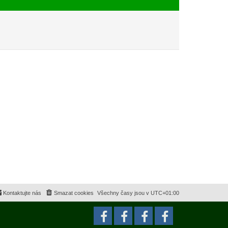
e
s
k
p
ě
v
e
k
Kontaktujte nás
Smazat cookies
Všechny časy jsou v
UTC+01:00