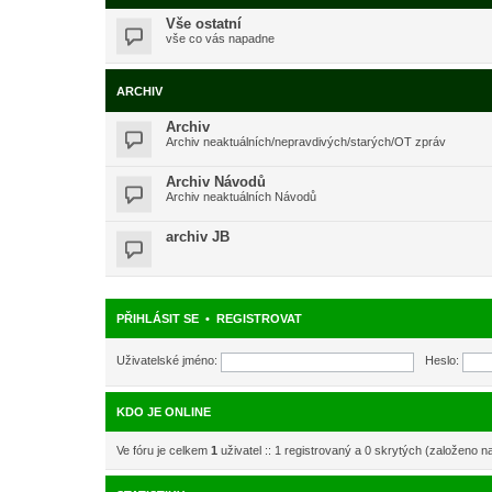
Vše ostatní
vše co vás napadne
ARCHIV
Archiv
Archiv neaktuálních/nepravdivých/starých/OT zpráv
Archiv Návodů
Archiv neaktuálních Návodů
archiv JB
PŘIHLÁSIT SE
•
REGISTROVAT
Uživatelské jméno:
Heslo:
KDO JE ONLINE
Ve fóru je celkem
1
uživatel :: 1 registrovaný a 0 skrytých (založeno n