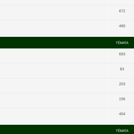
672
480
TÉMATA
693
83
203
156
404
TÉMATA