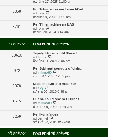
o
čtv úno 27, 2025 11:09 pm
ě
o
ř
b
v
s
í
r
e
l
Re: Tahoe uz nema LaunchPad
s
6358
a
k
e
Z
od
rony
p
z
d
o
ned lis 09, 2025 11:06 am
ě
i
n
b
v
t
í
r
e
Re: Timemachine na NAS
3761
p
p
a
Z
k
od
rony
o
ř
z
o
ned říj 20, 2024 8:44 am
s
í
i
b
l
s
t
r
e
p
p
a
PŘÍSPĚVKY
POSLEDNÍ PŘÍSPĚVEK
d
ě
o
z
n
v
s
i
í
e
l
Tapety, ktoré nafotil Steve J…
t
10610
p
k
e
Z
od
bedo.
p
ř
d
o
čtv úno 11, 2021 3:05 pm
o
í
n
b
s
s
í
r
l
Re: Stáhnutí songu z oficiáln…
972
p
p
a
e
Z
od
mirmo80
ě
ř
z
d
o
čtv říj 07, 2021 12:52 pm
v
í
i
n
b
e
s
t
í
r
Make the call and meet her
k
2078
p
p
p
a
Z
od
nvy
ě
o
ř
z
o
stř srp 05, 2026 8:38 am
v
s
í
i
b
e
l
s
t
r
Hudba na iPhone bez iTunes
k
e
1515
p
p
a
Z
od
mirmo80
d
ě
o
z
o
úte srp 09, 2022 11:29 am
n
v
s
i
b
í
e
l
t
r
Re: Ikona Videa
p
k
e
6259
p
a
Z
od
vermut
ř
d
o
z
o
stř kvě 22, 2019 8:55 am
í
n
s
i
b
s
í
l
t
r
p
p
e
p
a
PŘÍSPĚVKY
POSLEDNÍ PŘÍSPĚVEK
ě
ř
d
o
z