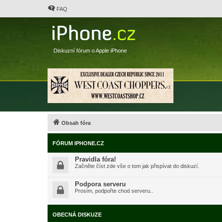
FAQ
Diskuzní fórum o Apple iPhone
Obsah fóra
FÓRUM IPHONE.CZ
Pravidla fóra!
Začněte číst zde vše o tom jak přispívat do diskuzí.
Podpora serveru
Prosím, podpořte chod serveru..
OBECNÁ DISKUZE