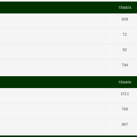
TÉMATA
608
72
92
794
TÉMATA
1511
766
867