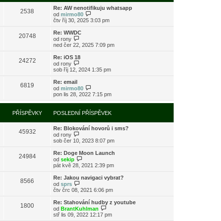
s
i
l
Re: AW nenotifikuju whatsapp
t
2538
e
Z
od
mirmo80
p
d
o
čtv říj 30, 2025 3:03 pm
o
n
b
s
í
r
l
Re: WWDC
20748
p
a
Z
e
od
rony
ř
z
o
d
ned čer 22, 2025 7:09 pm
í
i
b
n
s
t
r
í
Re: iOS 18
24272
p
p
a
p
Z
od
rony
ě
o
z
ř
o
sob říj 12, 2024 1:35 pm
v
s
i
í
b
e
l
t
s
r
Re: email
k
e
6819
p
p
a
Z
od
mirmo80
d
o
ě
z
o
pon lis 28, 2022 7:15 pm
n
s
v
i
b
í
l
e
t
r
p
e
k
p
a
PŘÍSPĚVKY
POSLEDNÍ PŘÍSPĚVEK
ř
d
o
z
í
n
s
i
s
í
l
Re: Blokování hovorů i sms?
t
45932
p
p
e
Z
od
rony
p
ě
ř
d
o
sob čer 10, 2023 8:07 pm
o
v
í
n
b
s
e
s
í
r
l
Re: Doge Moon Launch
k
24984
p
p
a
Z
e
od
sekip
ě
ř
z
o
d
pát kvě 28, 2021 2:39 pm
v
í
i
b
n
e
s
t
r
í
Re: Jakou navigaci vybrat?
k
8566
p
p
a
p
Z
od
sprs
ě
o
z
ř
o
čtv črc 08, 2021 6:06 pm
v
s
i
í
b
e
l
t
s
r
Re: Stahování hudby z youtube
k
e
1800
p
p
a
Z
od
BrantKuhlman
d
o
ě
z
o
stř lis 09, 2022 12:17 pm
n
s
v
i
b