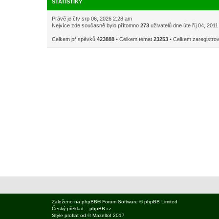
STATISTIKY
Právě je čtv srp 06, 2026 2:28 am
Nejvíce zde současně bylo přítomno
273
uživatelů dne úte říj 04, 201
Celkem příspěvků
423888
• Celkem témat
23253
• Celkem zaregistro
Založeno na
phpBB
® Forum Software © phpBB Limited
Český překlad –
phpBB.cz
Style
proflat
od ©
Mazeltof
2017