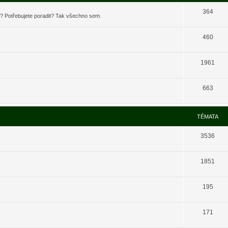
364
t? Potřebujete poradit? Tak všechno sem.
460
1961
663
TÉMATA
3536
1851
195
171