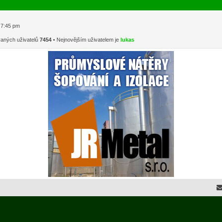
1 7:45 pm
vaných uživatelů
7454
• Nejnovějším uživatelem je
lukas