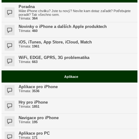
Poradna
Máte iPhone chvilku? Jste tu nový? Nevíte kam dotaz zařadit? Potřebujete
poradit? Tak všechno sem.
Témata:
364
Novinky o iPhone a dalších Apple produktech
Témata:
460
iOS, iTunes, App Store, iCloud, Match
Témata:
1961
WiFi, EDGE, GPRS, 3G problematika
Témata:
663
Aplikace
Aplikace pro iPhone
Témata:
3536
Hry pro iPhone
Témata:
1851
Navigace pro iPhone
Témata:
195
Aplikace pro PC
Témata:
171