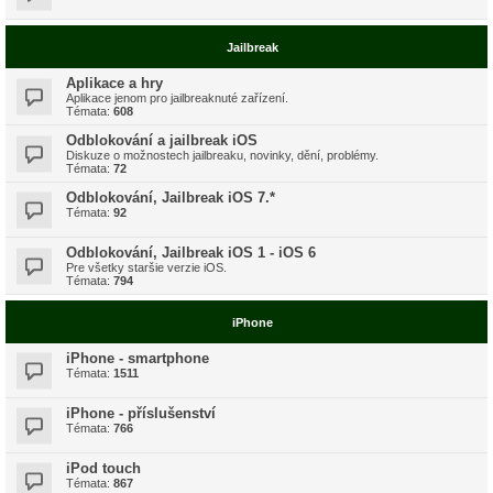
Jailbreak
Aplikace a hry
Aplikace jenom pro jailbreaknuté zařízení.
Témata:
608
Odblokování a jailbreak iOS
Diskuze o možnostech jailbreaku, novinky, dění, problémy.
Témata:
72
Odblokování, Jailbreak iOS 7.*
Témata:
92
Odblokování, Jailbreak iOS 1 - iOS 6
Pre všetky staršie verzie iOS.
Témata:
794
iPhone
iPhone - smartphone
Témata:
1511
iPhone - příslušenství
Témata:
766
iPod touch
Témata:
867