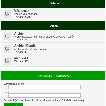
Ostatní
Vše ostatní
vše co vás napadne
Témata:
2521
Archiv
Archiv
Archiv neaktuálních/nepravdivých/starých/OT zpráv
Témata:
34
Archiv Návodů
Archiv neaktuálních Návodů
Témata:
40
archiv JB
Témata:
363
Přihlásit se
•
Registrovat
Uživatelské jméno:
Heslo:
Zapomněl(a) jsem heslo
Přihlásit mě automaticky při každé návštěvě