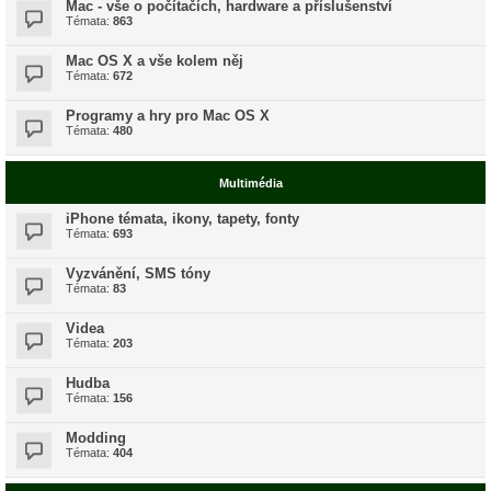
Mac - vše o počítačích, hardware a příslušenství
Témata:
863
Mac OS X a vše kolem něj
Témata:
672
Programy a hry pro Mac OS X
Témata:
480
Multimédia
iPhone témata, ikony, tapety, fonty
Témata:
693
Vyzvánění, SMS tóny
Témata:
83
Videa
Témata:
203
Hudba
Témata:
156
Modding
Témata:
404