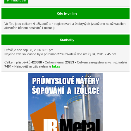
Kdo je online
Ve fóru jsou celkem
4
uživatelé :: 4 registrovaní a 0 skrytých (založeno na uživatelích
aktivních během poslední 1 minutu)
Statistiky
Právě je sob srp 08, 2026 8:31 pm
Nejvíce zde současně bylo přítomno
273
uživatelů dne úte říj 04, 2011 7:45 pm
Celkem příspěvků
423888
• Celkem témat
23253
• Celkem zaregistrovaných uživatelů
7454
• Nejnovějším uživatelem je
lukas