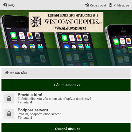
FAQ
Registrovat
Přihlásit se
Obsah fóra
Fórum iPhone.cz
Pravidla fóra!
Začněte číst zde vše o tom jak přispívat do diskuzí.
Témata:
4
Podpora serveru
Prosím, podpořte chod serveru..
Témata:
1
Obecná diskuze