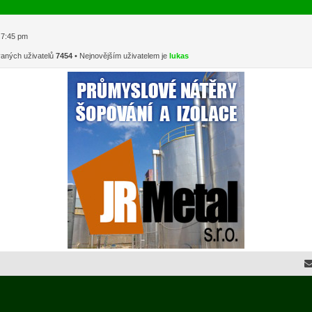
1 7:45 pm
vaných uživatelů
7454
• Nejnovějším uživatelem je
lukas