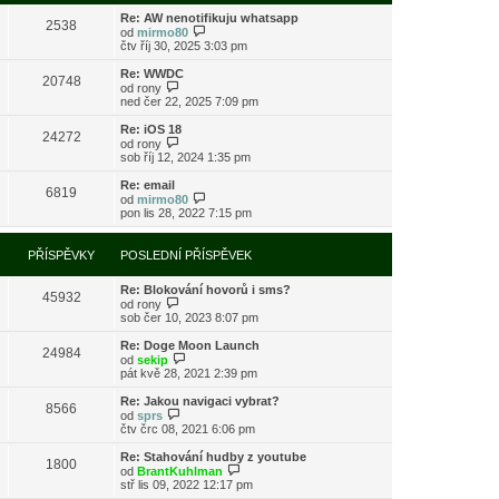
s
i
l
Re: AW nenotifikuju whatsapp
t
2538
e
Z
od
mirmo80
p
d
o
čtv říj 30, 2025 3:03 pm
o
n
b
s
í
r
l
Re: WWDC
20748
p
a
Z
e
od
rony
ř
z
o
d
ned čer 22, 2025 7:09 pm
í
i
b
n
s
t
r
í
Re: iOS 18
24272
p
p
a
p
Z
od
rony
ě
o
z
ř
o
sob říj 12, 2024 1:35 pm
v
s
i
í
b
e
l
t
s
r
Re: email
k
e
6819
p
p
a
Z
od
mirmo80
d
o
ě
z
o
pon lis 28, 2022 7:15 pm
n
s
v
i
b
í
l
e
t
r
p
e
k
p
a
PŘÍSPĚVKY
POSLEDNÍ PŘÍSPĚVEK
ř
d
o
z
í
n
s
i
s
í
l
Re: Blokování hovorů i sms?
t
45932
p
p
e
Z
od
rony
p
ě
ř
d
o
sob čer 10, 2023 8:07 pm
o
v
í
n
b
s
e
s
í
r
l
Re: Doge Moon Launch
k
24984
p
p
a
Z
e
od
sekip
ě
ř
z
o
d
pát kvě 28, 2021 2:39 pm
v
í
i
b
n
e
s
t
r
í
Re: Jakou navigaci vybrat?
k
8566
p
p
a
p
Z
od
sprs
ě
o
z
ř
o
čtv črc 08, 2021 6:06 pm
v
s
i
í
b
e
l
t
s
r
Re: Stahování hudby z youtube
k
e
1800
p
p
a
Z
od
BrantKuhlman
d
o
ě
z
o
stř lis 09, 2022 12:17 pm
n
s
v
i
b