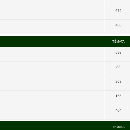
672
480
TÉMATA
693
83
203
156
404
TÉMATA