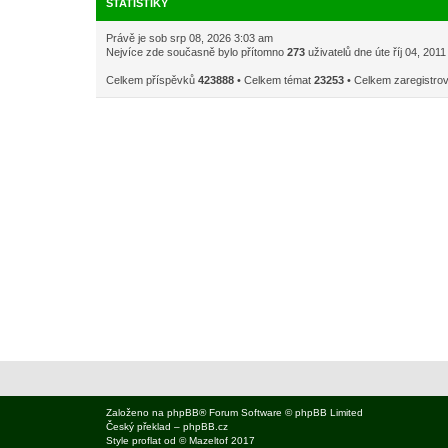
STATISTIKY
Právě je sob srp 08, 2026 3:03 am
Nejvíce zde současně bylo přítomno
273
uživatelů dne úte říj 04, 201
Celkem příspěvků
423888
• Celkem témat
23253
• Celkem zaregistro
Založeno na
phpBB
® Forum Software © phpBB Limited
Český překlad –
phpBB.cz
Style
proflat
od ©
Mazeltof
2017