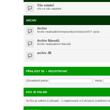
Vše ostatní
vše co vás napadne
ARCHIV
Archiv
Archiv neaktuálních/nepravdivých/starých/OT zpráv
Archiv Návodů
Archiv neaktuálních Návodů
archiv JB
PŘIHLÁSIT SE
•
REGISTROVAT
Uživatelské jméno:
Heslo:
KDO JE ONLINE
Ve fóru je celkem
1
uživatel :: 1 registrovaný a 0 skrytých (založeno n