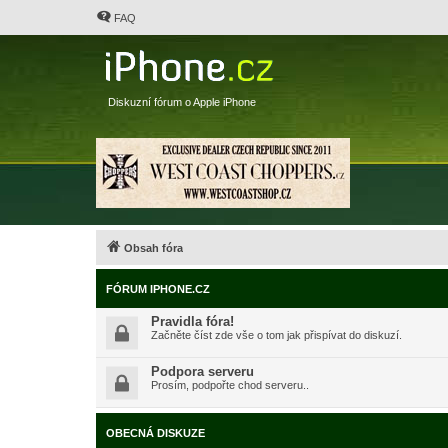
FAQ
Diskuzní fórum o Apple iPhone
Obsah fóra
FÓRUM IPHONE.CZ
Pravidla fóra!
Začněte číst zde vše o tom jak přispívat do diskuzí.
Podpora serveru
Prosím, podpořte chod serveru..
OBECNÁ DISKUZE