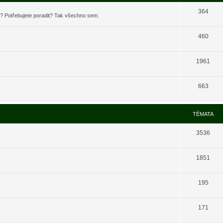
364
t? Potřebujete poradit? Tak všechno sem.
460
1961
663
TÉMATA
3536
1851
195
171