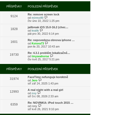
í
l
e
t
r
p
e
k
p
a
PŘÍSPĚVKY
POSLEDNÍ PŘÍSPĚVEK
ř
d
o
z
í
n
s
i
s
í
l
Re: remove screen lock
t
9124
p
p
e
Z
od
mirmo80
p
ě
ř
d
o
čtv úno 10, 2022 1:25 pm
o
v
í
n
b
s
e
s
í
r
l
jailbreak iOS 15.0-16.2 (chec…
k
1828
p
p
a
Z
e
od
kralik
ě
ř
z
o
d
pát pro 30, 2022 6:14 pm
v
í
i
b
n
e
s
t
r
í
Re: nepovedena obnova iphone …
k
1601
p
p
a
p
Z
od
Kotora73
ě
o
z
ř
o
pon lis 20, 2017 10:43 am
v
s
i
í
b
e
l
t
s
r
Re: 4.3.1 problém lokalizačné…
k
e
19730
p
p
a
Z
od
tinyseahorse
d
o
ě
z
o
čtv kvě 25, 2017 5:21 pm
n
s
v
i
b
í
l
e
t
r
p
e
k
p
a
PŘÍSPĚVKY
POSLEDNÍ PŘÍSPĚVEK
ř
d
o
z
í
n
s
i
s
í
l
FaceTime nefunguje korektně
t
31974
p
p
Z
e
od
Jero
p
ě
ř
o
d
stř zář 24, 2025 1:43 pm
o
v
í
b
n
s
e
s
r
í
l
A real night with a real girl
k
12993
p
a
p
Z
e
od
nvy
ě
z
ř
o
d
stř črc 08, 2026 2:33 am
v
i
í
b
n
e
t
s
r
í
Re: NOVINKA: iPod touch 2015 …
k
6359
p
p
a
p
Z
od
rony
o
ě
z
ř
o
stř kvě 26, 2021 9:10 pm
s
v
i
í
b
l
e
t
s
r