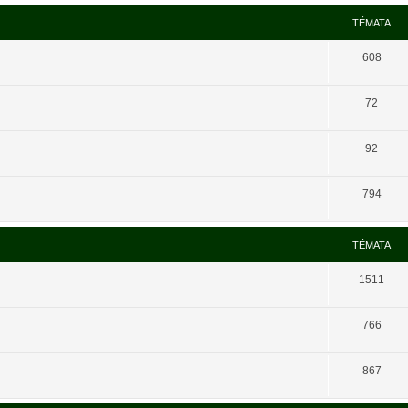
TÉMATA
608
72
92
794
TÉMATA
1511
766
867