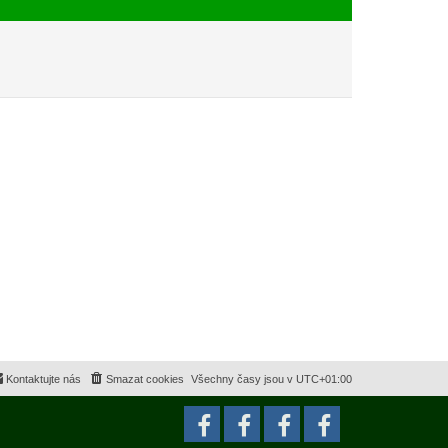
e
s
k
p
ě
v
e
k
Kontaktujte nás
Smazat cookies
Všechny časy jsou v
UTC+01:00