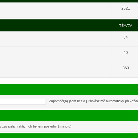
2521
TÉMATA
34
40
363
Zapomněl(a) jsem heslo
|
Přihlásit mě automaticky při kaž
a uživatelích aktivních během poslední 1 minutu)