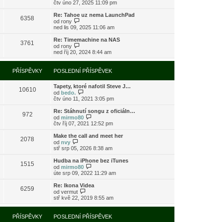
o
čtv úno 27, 2025 11:09 pm
ě
o
ř
b
v
s
í
r
e
l
Re: Tahoe uz nema LaunchPad
s
6358
a
k
e
Z
od
rony
p
z
d
o
ned lis 09, 2025 11:06 am
ě
i
n
b
v
t
í
r
e
Re: Timemachine na NAS
3761
p
p
a
Z
k
od
rony
o
ř
z
o
ned říj 20, 2024 8:44 am
s
í
i
b
l
s
t
r
e
p
p
a
PŘÍSPĚVKY
POSLEDNÍ PŘÍSPĚVEK
d
ě
o
z
n
v
s
i
í
e
l
Tapety, ktoré nafotil Steve J…
t
10610
p
k
e
Z
od
bedo.
p
ř
d
o
čtv úno 11, 2021 3:05 pm
o
í
n
b
s
s
í
r
l
Re: Stáhnutí songu z oficiáln…
972
p
p
a
e
Z
od
mirmo80
ě
ř
z
d
o
čtv říj 07, 2021 12:52 pm
v
í
i
n
b
e
s
t
í
r
Make the call and meet her
k
2078
p
p
p
a
Z
od
nvy
ě
o
ř
z
o
stř srp 05, 2026 8:38 am
v
s
í
i
b
e
l
s
t
r
Hudba na iPhone bez iTunes
k
e
1515
p
p
a
Z
od
mirmo80
d
ě
o
z
o
úte srp 09, 2022 11:29 am
n
v
s
i
b
í
e
l
t
r
Re: Ikona Videa
p
k
e
6259
p
a
Z
od
vermut
ř
d
o
z
o
stř kvě 22, 2019 8:55 am
í
n
s
i
b
s
í
l
t
r
p
p
e
p
a
PŘÍSPĚVKY
POSLEDNÍ PŘÍSPĚVEK
ě
ř
d
o
z